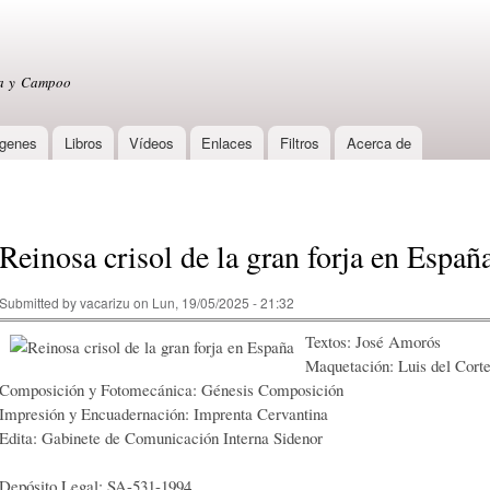
Skip to
main
content
sa y Campoo
genes
Libros
Vídeos
Enlaces
Filtros
Acerca de
Reinosa crisol de la gran forja en Españ
Submitted by
vacarizu
on Lun, 19/05/2025 - 21:32
Textos: José Amorós
Maquetación: Luis del Cort
Composición y Fotomecánica: Génesis Composición
Impresión y Encuadernación: Imprenta Cervantina
Edita: Gabinete de Comunicación Interna Sidenor
Depósito Legal: SA-531-1994