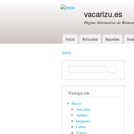
vacarizu.es
Página Alternativa de Reino
Inicio
Artículos
Apuntes
Imá
Main menu
Inicio
You are here
Formulario de búsqueda
Buscar
Navegación
Inicio
Artículos
Apuntes
Imágenes
Libros
Vídeos