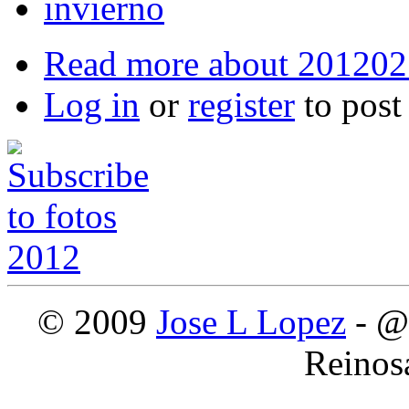
invierno
Read more
about 201202
Log in
or
register
to pos
© 2009
Jose L Lopez
- @
Reinos