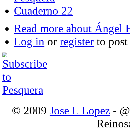
Cuaderno 22
Read more
about Ángel F
Log in
or
register
to pos
© 2009
Jose L Lopez
- @
Reinos