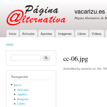
Ski
mai
vacarizu.es
con
Página Alternativa de 
Inicio
Artículos
Apuntes
Imágenes
Libros
Vídeos
Main menu
Inicio
You are here
cc-06.jpg
Formulario de búsqueda
Buscar
Submitted by
vacarizu
on Vie, 18/
Navegación
Inicio
Artículos
Apuntes
Imágenes
Libros