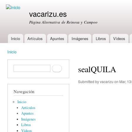
Ski
mai
vacarizu.es
con
Página Alternativa de Reinosa y Campoo
Inicio
Artículos
Apuntes
Imágenes
Libros
Vídeos
Main menu
Inicio
You are here
sealQUILA
Formulario de búsqueda
Buscar
Submitted by
vacarizu
on Mar, 13
Navegación
Inicio
Artículos
Apuntes
Imágenes
Libros
Vídeos