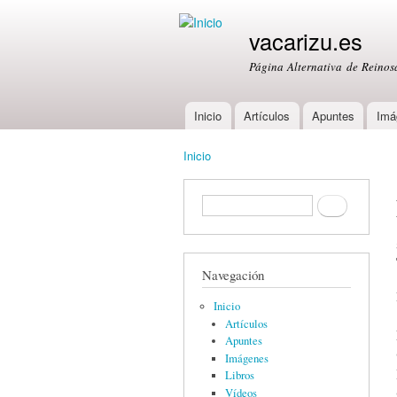
vacarizu.es
Página Alternativa de Reino
Inicio
Artículos
Apuntes
Imá
Main menu
Inicio
You are here
Formulario de búsqueda
Buscar
Navegación
Inicio
Artículos
Apuntes
Imágenes
Libros
Vídeos