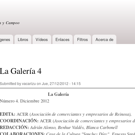
Skip to
main
content
sa y Campoo
genes
Libros
Vídeos
Enlaces
Filtros
Acerca de
La Galería 4
Submitted by
vacarizu
on Jue, 27/12/2012 - 14:15
La Galería
Número 4. Diciembre 2012
EDITA:
ACER (
Asociación de comerciantes y empresarios de Reinosa),
COORDINACIÓN:
ACER (
Asociación de comerciantes y empresarios 
REDACCIÓN:
Adrián Alonso, Benhur Valdés, Blanca Carbonell
COLABORACIONES:
Casa de la Cultura "Sanchez Díaz", Ernesto Sard