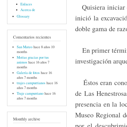
Enlaces
Quisiera iniciar e
Acerca de
inició la excavac
Glossary
doble gama de raz
Comentarios recientes
San Mateo
hace 8 años 10
En primer término
months
Moitas gracias por tus
investigación arqu
animos
hace 16 años 7
months
Galería de fotos
hace 16
años 7 months
Éstos eran conoci
trajes campurrianos
hace 16
años 7 months
de Las Henestrosa
Traje campurriano
hace 16
años 7 months
presencia en la loc
Museo Regional de
Monthly archive
por el descubrimi