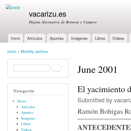
Ski
mai
vacarizu.es
con
Página Alternativa de Reinosa y Campoo
Inicio
Artículos
Apuntes
Imágenes
Libros
Vídeos
Main menu
Inicio
»
Monthly archive
You are here
June 2001
Formulario de búsqueda
Buscar
El yacimiento d
Navegación
Submitted by
vacari
Inicio
Artículos
Ramón Bohigas R
Apuntes
Imágenes
Libros
ANTECEDENTE
Vídeos