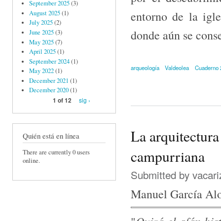
September 2025
(3)
entorno de la igl
August 2025
(1)
July 2025
(2)
donde aún se conse
June 2025
(3)
May 2025
(7)
April 2025
(1)
September 2024
(1)
arqueología
Valdeolea
Cuaderno 
May 2022
(1)
December 2021
(1)
December 2020
(1)
sig ›
1 of 12
La arquitectura
Quién está en línea
campurriana
There are currently 0 users
online.
Submitted by
vacari
Manuel García Al
Quizá el afán his