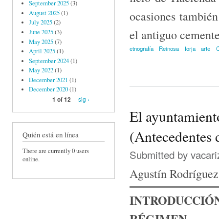
September 2025
(3)
ocasiones también 
August 2025
(1)
July 2025
(2)
el antiguo cemente
June 2025
(3)
May 2025
(7)
etnografía
Reinosa
forja
arte
C
April 2025
(1)
September 2024
(1)
May 2022
(1)
December 2021
(1)
December 2020
(1)
sig ›
1 of 12
El ayuntamien
(Antecedentes 
Quién está en línea
There are currently 0 users
Submitted by
vacari
online.
Agustín Rodríguez
INTRODUCCIÓ
RÉGIMEN