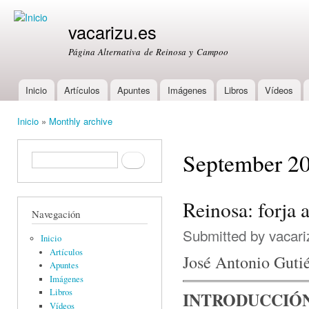
Ski
mai
vacarizu.es
con
Página Alternativa de Reinosa y Campoo
Inicio
Artículos
Apuntes
Imágenes
Libros
Vídeos
Main menu
Inicio
»
Monthly archive
You are here
September 2
Formulario de búsqueda
Buscar
Reinosa: forja a
Navegación
Submitted by
vacari
Inicio
Artículos
José Antonio Guti
Apuntes
Imágenes
Libros
INTRODUCCIÓ
Vídeos