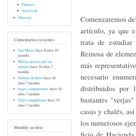
Enlaces
Acerca de
Comenzaremos delim
Glossary
artículo, ya que e
Comentarios recientes
trata de estudiar
San Mateo
hace 8 años 10
Reinosa de element
months
Moitas gracias por tus
más representati­v
animos
hace 16 años 7
months
necesario enu­mer
Galería de fotos
hace 16
años 7 months
distribuidos por
trajes campurrianos
hace 16
años 7 months
bastantes "ver­jas
Traje campurriano
hace 16
años 7 months
casas y cha­lés, a
los nu­merosos ejem
Monthly archive
ficio de Hacienda 