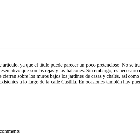
artículo, ya que el título puede pare­cer un poco pretencioso. No se tr
esentati­vo que son las rejas y los balcones. Sin embargo, es necesario e
 cierran sobre los muros bajos los jardines de casas y cha­lés, así como
 existentes a lo largo de la calle Castilla. En ocasiones también hay pue
 comments