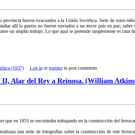
u provincia fueron evacuados a la Unión Soviética. Siete de estos niñ
allar allí la guerra no fueron enviados a un tercer país en paz; saber 
requiere un amplio trabajo. Lo que aquí se pre­tende simplemente es cita
ética (1937)
Log in
or
register
to post comments
el II, Alar del Rey a Reinosa. (William Atki
r que en 1855 se encontraba trabajando en la construcción del fe­rrocar
realizara una serie de fotografías sobre la construc­ción de este ferroc