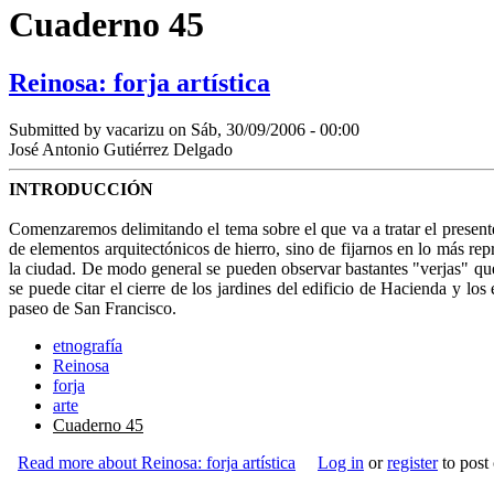
Cuaderno 45
Reinosa: forja artística
Submitted by
vacarizu
on Sáb, 30/09/2006 - 00:00
José Antonio Gutiérrez Delgado
INTRODUCCIÓN
Comenzaremos delimitando el tema sobre el que va a tratar el presente 
de elementos arquitectónicos de hierro, sino de fijarnos en lo más repr
la ciudad. De modo general se pueden observar bastantes "ver­jas" que
se puede citar el cierre de los jardines del edi­ficio de Hacienda y los
paseo de San Francisco.
etnografía
Reinosa
forja
arte
Cuaderno 45
Read more
about Reinosa: forja artística
Log in
or
register
to post