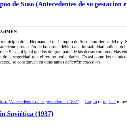
o de Suso (Antecedentes de su gestación e
ÉGIMEN
l municipio de la Hermandad de Campoo de Suso eran tierras del rey. S
 suficiente protección de la corona debido a la inestabilidad po­lítica d
 de Suso, al igual que los de gran parte de las tierras comprendidas e
io de la seguridad que el rey no podía darles. Es así como los veinti
tos), se constituyen en otras tantas
behetrías colectivas.
so (Antecedentes de su gestación en 1881)
Log in
or
register
to po
n Soviética (1937)