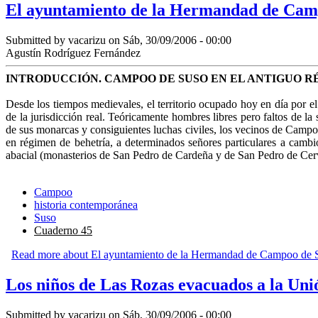
El ayuntamiento de la Hermandad de Campo
Submitted by
vacarizu
on Sáb, 30/09/2006 - 00:00
Agustín Rodríguez Fernández
INTRODUCCIÓN
. CAMPOO
DE SUSO EN EL ANTIGUO
R
Desde los tiempos medievales, el territorio ocupado hoy en día por e
de la jurisdicción real. Teóricamente hombres libres pero faltos de la
de sus monarcas y consiguientes luchas civiles, los vecinos de Campoo
en régimen de behetría, a de­terminados señores particulares a camb
abacial (monasterios de San Pedro de Cardeña y de San Pedro de Cer­va
Campoo
historia contemporánea
Suso
Cuaderno 45
Read more
about El ayuntamiento de la Hermandad de Campoo de Su
Los niños de Las Rozas evacuados a la Unió
Submitted by
vacarizu
on Sáb, 30/09/2006 - 00:00