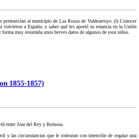
os pertenecí­an al municipio de Las Rozas de Valdearroyo. (l) Conocer
si volvieron a España, y saber qué les aportó su estancia en la Unión
r de forma muy resumida unos bre­ves datos de algunos de esos niños.
nson 1855-1857)
ril entre Alar del Rey y Reinosa.
arril y las circunstancias que le rodearan con intención de regalar una