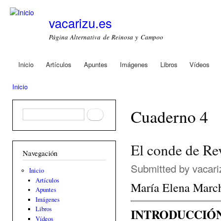
Ski
mai
vacarizu.es
con
Página Alternativa de Reinosa y Campoo
Inicio
Artículos
Apuntes
Imágenes
Libros
Vídeos
Main menu
Inicio
You are here
Cuaderno 4
Formulario de búsqueda
Buscar
El conde de Rev
Navegación
Submitted by
vacari
Inicio
Artículos
María Elena Marc
Apuntes
Imágenes
Libros
INTRODUCCIÓ
Vídeos