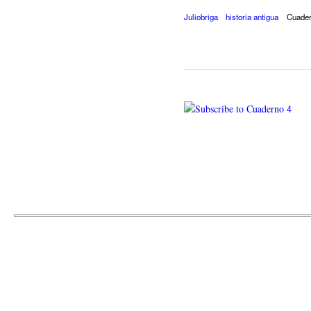
Juliobriga
historia antigua
Cuader
© 2009
Jose L Lope
Re
Powered by
Drupal