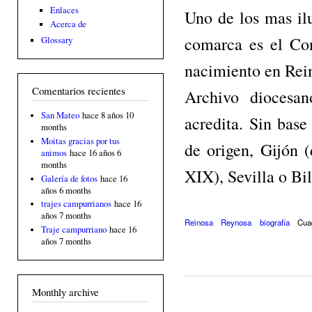
Enlaces
Uno de los mas ilu
Acerca de
comarca es el Co
Glossary
nacimiento en Rein
Comentarios recientes
Archivo diocesa
San Mateo
hace 8 años 10
acredita. Sin bas
months
Moitas gracias por tus
de origen, Gijón (
animos
hace 16 años 6
months
XIX), Sevilla o Bi
Galería de fotos
hace 16
años 6 months
trajes campurrianos
hace 16
años 7 months
Reinosa
Reynosa
biografía
Cua
Traje campurriano
hace 16
años 7 months
Monthly archive