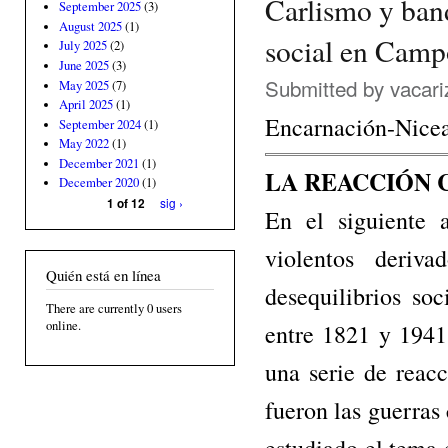
Carlismo y band
September 2025
(3)
August 2025
(1)
social en Camp
July 2025
(2)
June 2025
(3)
Submitted by
vacari
May 2025
(7)
April 2025
(1)
Encarnación-Nicea
September 2024
(1)
May 2022
(1)
December 2021
(1)
LA REACCIÓN 
December 2020
(1)
sig ›
1 of 12
En el siguiente 
violentos deriva
Quién está en línea
desequilibrios so
There are currently 0 users
online.
entre 1821 y 1941.
una serie de reac
fueron las guerras
estudiado el tema 