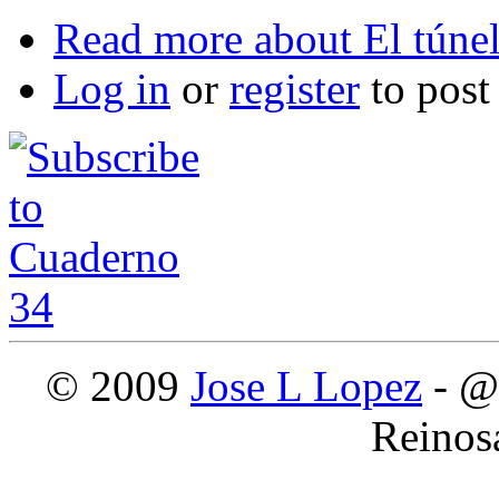
Read more
about El túne
Log in
or
register
to pos
© 2009
Jose L Lopez
- @
Reinos