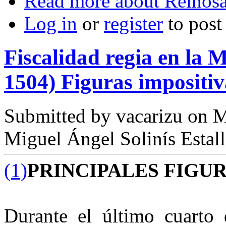
Read more
about Reinosa 
Log in
or
register
to pos
Fiscalidad regia en la
1504) Figuras impositiva
Submitted by
vacarizu
on M
Miguel Ángel Solinís Estal
(1)
PRINCIPALES FIGUR
Durante el último cuarto