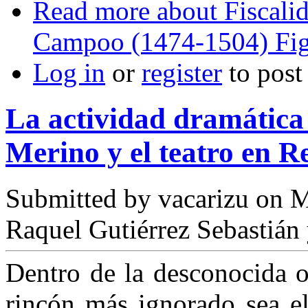
Read more
about Fiscalid
Campoo (1474-1504) Figur
Log in
or
register
to pos
La actividad dramática
Merino y el teatro en Re
Submitted by
vacarizu
on M
Raquel Gutiérrez Sebastián
Dentro de la desconocida 
rincón más ignorado sea el