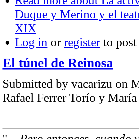
Read more
about La acti
Duque y Merino y el teatr
XIX
Log in
or
register
to pos
El túnel de Reinosa
Submitted by
vacarizu
on M
Rafael Ferrer Torío y María
"...
Pero entonces, cuando v