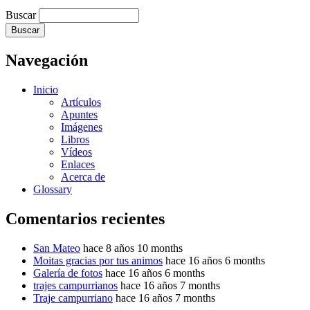
Buscar
Navegación
Inicio
Artículos
Apuntes
Imágenes
Libros
Vídeos
Enlaces
Acerca de
Glossary
Comentarios recientes
San Mateo
hace 8 años 10 months
Moitas gracias por tus animos
hace 16 años 6 months
Galería de fotos
hace 16 años 6 months
trajes campurrianos
hace 16 años 7 months
Traje campurriano
hace 16 años 7 months