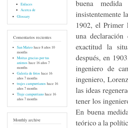
buena medida d
Enlaces
Acerca de
insistentemente l
Glossary
1902, el Primer 
una declaración
Comentarios recientes
exactitud la si
San Mateo
hace 8 años 10
months
después, en 1903
Moitas gracias por tus
animos
hace 16 años 7
ingeniero de ca
months
Galería de fotos
hace 16
ingeniero, Lorenz
años 7 months
trajes campurrianos
hace 16
las ideas regener
años 7 months
Traje campurriano
hace 16
tener los ingenier
años 7 months
En buena medida 
Monthly archive
teórico a la polít