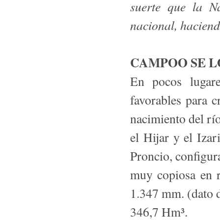
suerte que la N
nacional, haciend
CAMPOO SE L
En pocos lugare
favorables para c
nacimiento del río
el Hijar y el Izar
Proncio, configu
muy copiosa en r
1.347 mm. (dato d
346,7 Hm³.