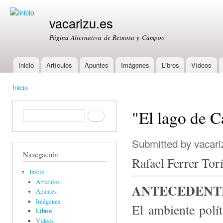
Ski
mai
vacarizu.es
con
Página Alternativa de Reinosa y Campoo
Inicio
Artículos
Apuntes
Imágenes
Libros
Vídeos
Main menu
Inicio
You are here
"El lago de 
Formulario de búsqueda
Buscar
Submitted by
vacari
Navegación
Rafael Ferrer Tor
Inicio
Artículos
ANTECEDENTE
Apuntes
Imágenes
El ambiente polít
Libros
Vídeos