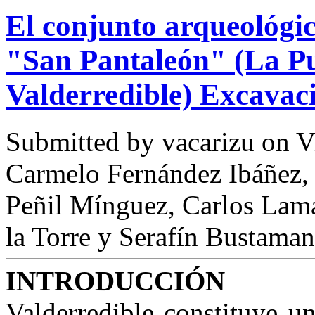
El conjunto arqueológi
"San Pantaleón" (La Pue
Valderredible) Excavac
Submitted by
vacarizu
on Vi
Carmelo Fernández Ibáñez, 
Peñil Mínguez, Carlos Lama
la Torre y Serafín Bustaman
INTRODUCCIÓN
Valderredible constituye u