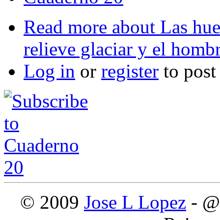
Read more
about Las huel
relieve glaciar y el hom
Log in
or
register
to pos
© 2009
Jose L Lopez
- @