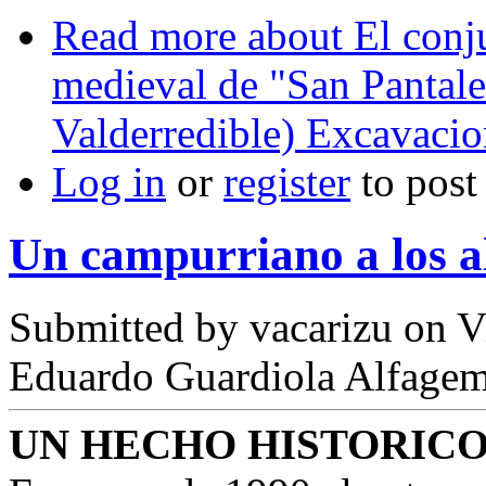
Read more
about El conj
medieval de "San Pantale
Valderredible) Excavaci
Log in
or
register
to pos
Un campurriano a los a
Submitted by
vacarizu
on Vi
Eduardo Guardiola Alfage
UN HECHO HISTORIC