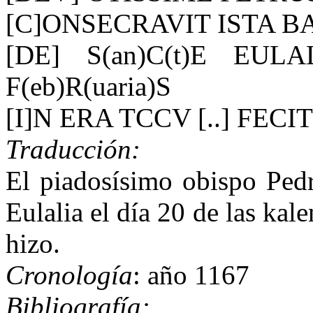
[C]ONSECRAVIT ISTA B
[DE] S(an)C(t)E EULA
F(eb)R(uaria)S
[I]N ERA TCCV [..] FECIT
Traducción:
El piadosísimo obispo Pedr
Eulalia el día 20 de las kale
hizo.
Cronología
: año 1167
Bibliografía: