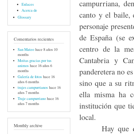
campurriana, den
Enlaces
Acerca de
canto y el baile,
Glossary
personaje present
de España (se e
Comentarios recientes
centro de la me
San Mateo
hace 8 años 10
months
Cantabria y Cam
Moitas gracias por tus
animos
hace 16 años 6
panderetera no e
months
Galería de fotos
hace 16
sino que a su ri
años 6 months
trajes campurrianos
hace 16
ella misma ha c
años 7 months
Traje campurriano
hace 16
institución que t
años 7 months
local.
Monthly archive
Hay que desta