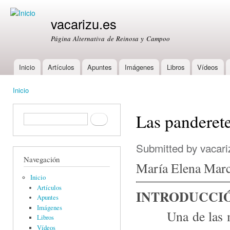
Ski
mai
vacarizu.es
con
Página Alternativa de Reinosa y Campoo
Inicio
Artículos
Apuntes
Imágenes
Libros
Vídeos
Main menu
Inicio
You are here
Las panderet
Formulario de búsqueda
Buscar
Submitted by
vacari
Navegación
María Elena Mar
Inicio
Artículos
INTRODUCCI
Apuntes
Imágenes
Una de las mani
Libros
Vídeos