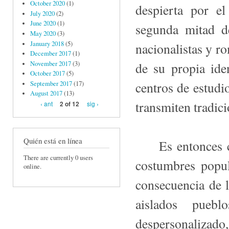
October 2020
(1)
despierta por el
July 2020
(2)
June 2020
(1)
segunda mitad d
May 2020
(3)
January 2018
(5)
nacionalistas y r
December 2017
(1)
November 2017
(3)
de su propia ide
October 2017
(5)
centros de estudio
September 2017
(17)
August 2017
(13)
transmiten tradic
‹ ant
sig ›
2 of 12
Quién está en línea
Es entonces cua
There are currently 0 users
costumbres popu
online.
consecuencia de lo
aislados pue
despersonalizado,