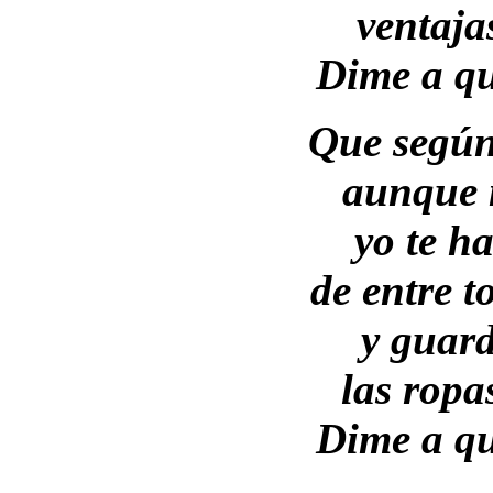
ventajas
Dime a qu
Que según 
aunque m
yo te h
de entre t
y guard
las ropa
Dime a qu