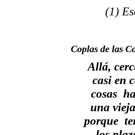
(1) E
Coplas de las C
Allá, cer
casi en c
cosas ha
una viej
porque te
los plaz