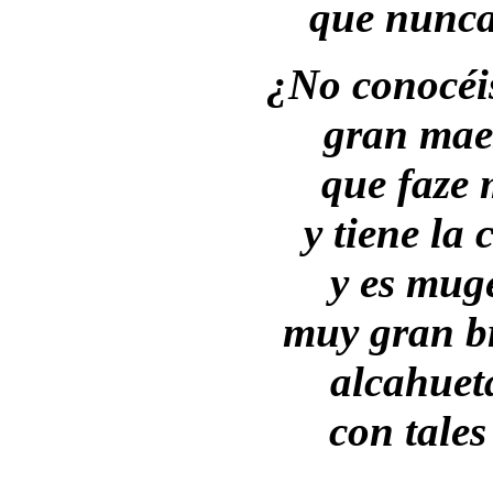
que nunca
¿No conocéi
gran maes
que faze 
y tiene la 
y es mug
muy gran br
alcahuet
con tale