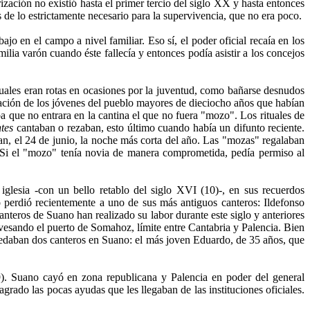
ación no existió hasta el primer tercio del siglo XX y hasta entonces
de lo estrictamente necesario para la supervivencia, que no era poco.
jo en el campo a nivel familiar. Eso sí, el poder oficial recaía en los
ilia varón cuando éste fallecía y entonces podía asistir a los concejos
xuales eran rotas en ocasiones por la juventud, como bañarse desnudos
pación de los jóvenes del pueblo mayores de dieciocho años que habían
 que no entrara en la cantina el que no fuera "mozo". Los rituales de
tes
cantaban o rezaban, esto último cuando había un difunto reciente.
n, el 24 de junio, la noche más corta del año. Las "mozas" regalaban
. Si el "mozo" tenía novia de manera comprometida, pedía permiso al
 iglesia -con un bello retablo del siglo XVI (10)-, en sus recuerdos
ano perdió recientemente a uno de sus más antiguos canteros: Ildefonso
anteros de Suano han realizado su labor durante este siglo y anteriores
vesando el puerto de Somahoz, límite entre Cantabria y Palencia. Bien
edaban dos canteros en Suano: el más joven Eduardo, de 35 años, que
39). Suano cayó en zona republicana y Palencia en poder del general
grado las pocas ayudas que les llegaban de las instituciones oficiales.