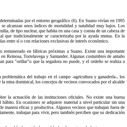
determinadas por el entorno geográfico (6). En Suano vivían en 1995
 se alcanzan unos índices de mortalidad y natalidad muy bajos. Los
ilia, de tipo nuclear, que habita en una casa y consta de un cabeza de
ial que tradicionalmente se caracterizaba por la ayuda mutua. En la
lias entre sí o con relaciones exclusivas de interés económico.
jo remunerado en fábricas próximas a Suano. Existe una importante
os en Reinosa, Torrelavega y Santander. Algunas costumbres de antaño
n para "orillar"o que la segadora no puede, y el ordeño se realiza a
 problemática del trabajo en el campo -agricultura y ganadería-, los
r la misa dominical, los concejos de vecinos convocados por el alcalde
obre la actuación de las instituciones oficiales. No existe una buena
 hábito. En ocasiones se adquiere material a nivel particular sin una
a de manera eficaz y productiva. Algunos vecinos que trabajan fuera de
iamente, trabajan para vivir, pero también perciben que su dedicación