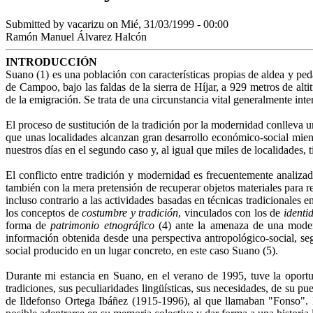
Submitted by
vacarizu
on Mié, 31/03/1999 - 00:00
Ramón Manuel Álvarez Halcón
INTRODUCCIÓN
Suano (1) es una población con características propias de aldea y p
de Campoo, bajo las faldas de la sierra de Híjar, a 929 metros de alt
de la emigración. Se trata de una circunstancia vital generalmente int
El proceso de sustitución de la tradición por la modernidad conlleva u
que unas localidades alcanzan gran desarrollo económico-social mient
nuestros días en el segundo caso y, al igual que miles de localidades, t
El conflicto entre tradición y modernidad es frecuentemente analizad
también con la mera pretensión de recuperar objetos materiales para r
incluso contrario a las actividades basadas en técnicas tradicionale
los conceptos de
costumbre y tradición
, vinculados con los de
identi
forma de
patrimonio etnográfico
(4) ante la amenaza de una modern
información obtenida desde una perspectiva antropológico-social, se
social producido en un lugar concreto, en este caso Suano (5).
Durante mi estancia en Suano, en el verano de 1995, tuve la oportu
tradiciones, sus peculiaridades lingüísticas, sus necesidades, de su pu
de Ildefonso Ortega Ibáñez (1915-1996), al que llamaban "Fonso". M