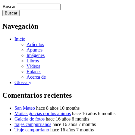
Buscar
Navegación
Inicio
Artículos
Apuntes
Imágenes
Libros
Vídeos
Enlaces
Acerca de
Glossary
Comentarios recientes
San Mateo
hace 8 años 10 months
Moitas gracias por tus animos
hace 16 años 6 months
Galería de fotos
hace 16 años 6 months
trajes campurrianos
hace 16 años 7 months
Traje campurriano
hace 16 años 7 months