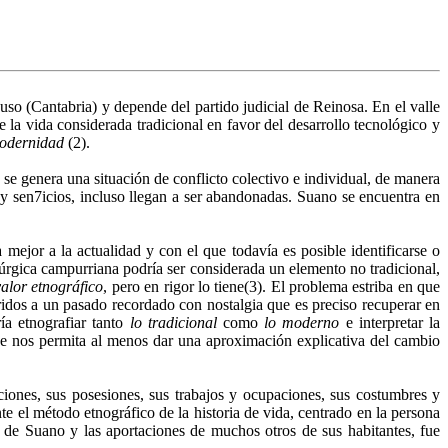
o (Cantabria) y depende del partido judicial de Reinosa. En el valle
 la vida considerada tradicional en favor del desarrollo tecnológico y
modernidad
(2).
 se genera una situación de conflicto colectivo e individual, de manera
 y sen7icios, incluso llegan a ser abandonadas. Suano se encuentra en
mejor a la actualidad y con el que todavía es posible identificarse o
rúrgica campurriana podría ser considerada un elemento no tradicional,
valor etnográfico
, pero en rigor lo tiene(3). El problema estriba en que
ridos a un pasado recordado con nostalgia que es preciso recuperar en
ía etnografiar tanto
lo tradicional
como
lo moderno
e interpretar la
ue nos permita al menos dar una aproximación explicativa del cambio
iones, sus posesiones, sus trabajos y ocupaciones, sus costumbres y
nte el método etnográfico de la historia de vida, centrado en la persona
 de Suano y las aportaciones de muchos otros de sus habitantes, fue