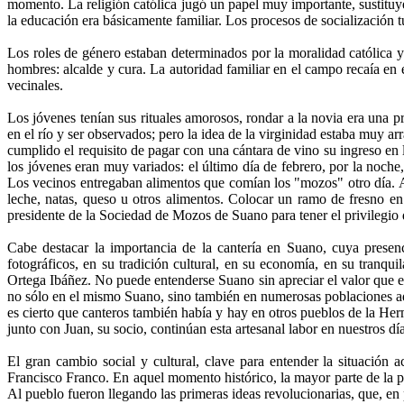
momento. La religión católica jugó un papel muy importante, sustituy
la educación era básicamente familiar. Los procesos de socialización 
Los roles de género estaban determinados por la moralidad católica y l
hombres: alcalde y cura. La autoridad familiar en el campo recaía en e
vecinales.
Los jóvenes tenían sus rituales amorosos, rondar a la novia era una 
en el río y ser observados; pero la idea de la virginidad estaba muy
cumplido el requisito de pagar con una cántara de vino su ingreso en
los jóvenes eran muy variados: el último día de febrero, por la noch
Los vecinos entregaban alimentos que comían los "mozos" otro día. A
leche, natas, queso u otros alimentos. Colocar un ramo de fresno e
presidente de la Sociedad de Mozos de Suano para tener el privilegio 
Cabe destacar la importancia de la cantería en Suano, cuya presenci
fotográficos, en su tradición cultural, en su economía, en su tranqui
Ortega Ibáñez. No puede entenderse Suano sin apreciar el valor que est
no sólo en el mismo Suano, sino también en numerosas poblaciones ady
es cierto que canteros también había y hay en otros pueblos de la 
junto con Juan, su socio, continúan esta artesanal labor en nuestros día
El gran cambio social y cultural, clave para entender la situación
Francisco Franco. En aquel momento histórico, la mayor parte de la pob
Al pueblo fueron llegando las primeras ideas revolucionarias, que, en 