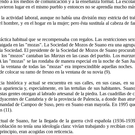
endo a los medios de comunicación y a la enseñanza formal. La escolariz
tuvieron lugar en el mismo pueblo y entonces no se aprendía mucho más 
a actividad laboral, aunque no había una división muy estricta del traba
l hombre, y en el hogar en la mujer; pero ésta sustituía al cabeza de fam
práctica habitual que se recompensaba con regalos. Las restricciones se
 arraigada en las "mozas". La Sociedad de Mozos de Suano era una agru
 la Sociedad. El presidente de la Sociedad de Mozos de Suano procuraba
e, los "mozos" cantaban las
Marzas
en las casas del pueblo. Los
marzan
 las "mozas" se las rondaba de manera especial en la noche de San Jua
n la ventana de todas las "mozas" era imprescindible aquellas noches
de colocar su ramo de fresno en la ventana de su novia (9).
a histórica y actual se encuentra en sus calles, en sus casas, en su
la apariencia y, especialmente, en las tertulias de sus habitantes. Su
as gentes otorgan al labrado artesanal de la piedra. Las cuadrillas de c
acentes de Cantabria y de la provincia de Palencia, a donde iban atra
Hermandad de Campoo de Suso, pero en Suano eran mayoría. En 1995 qu
s (11).
 actual de Suano, fue la llegada de la guerra civil española (1936-19
lación no tenía una ideología clara: vivían trabajando y recibían con a
principio, eran acogidas con reticencia.