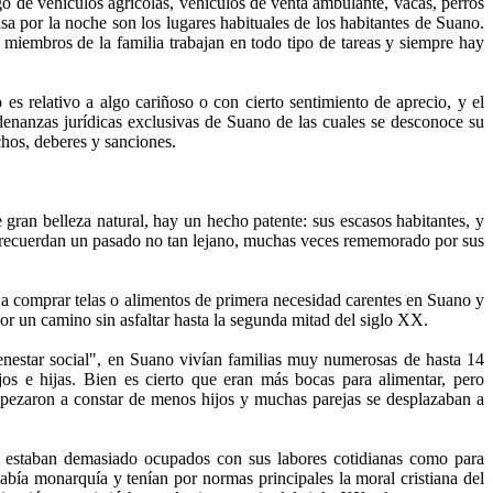
o de vehículos agrícolas, vehículos de venta ambulante, vacas, perros
sa por la noche son los lugares habituales de los habitantes de Suano.
 miembros de la familia trabajan en todo tipo de tareas y siempre hay
 es relativo a algo cariñoso o con cierto sentimiento de aprecio, y el
denanzas jurídicas exclusivas de Suano de las cuales se desconoce su
chos, deberes y sanciones.
gran belleza natural, hay un hecho patente: sus escasos habitantes, y
o recuerdan un pasado no tan lejano, muchas veces rememorado por sus
 a comprar telas o alimentos de primera necesidad carentes en Suano y
or un camino sin asfaltar hasta la segunda mitad del siglo XX.
nestar social", en Suano vivían familias muy numerosas de hasta 14
os e hijas. Bien es cierto que eran más bocas para alimentar, pero
empezaron a constar de menos hijos y muchas parejas se desplazaban a
no estaban demasiado ocupados con sus labores cotidianas como para
abía monarquía y tenían por normas principales la moral cristiana del