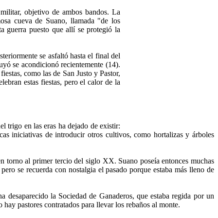
 militar, objetivo de ambos bandos. La
mosa cueva de Suano, llamada "de los
 guerra puesto que allí se protegió la
eriormente se asfaltó hasta el final del
Huyó se acondicionó recientemente (14).
fiestas, como las de San Justo y Pastor,
ebran estas fiestas, pero el calor de la
 trigo en las eras ha dejado de existir:
s iniciativas de introducir otros cultivos, como hortalizas y árboles
 en torno al primer tercio del siglo XX. Suano poseía entonces muchas
pero se recuerda con nostalgia el pasado porque estaba más lleno de
a desaparecido la Sociedad de Ganaderos, que estaba regida por un
ay pastores contratados para llevar los rebaños al monte.