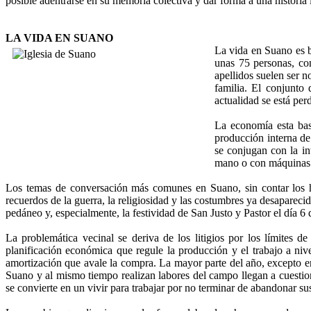
posible adentrarse en su memoria colectiva y dar forma a una historia 
LA VIDA EN SUANO
La vida en Suano es 
unas 75 personas, co
apellidos suelen ser n
familia. El conjunto 
actualidad se está per
La economía esta bas
producción interna de
se conjugan con la in
mano o con máquinas
Los temas de conversación más comunes en Suano, sin contar los habi
recuerdos de la guerra, la religiosidad y las costumbres ya desaparec
pedáneo y, especialmente, la festividad de San Justo y Pastor el día 6
La problemática vecinal se deriva de los litigios por los límites de
planificación económica que regule la producción y el trabajo a nive
amortización que avale la compra. La mayor parte del año, excepto en 
Suano y al mismo tiempo realizan labores del campo llegan a cuestion
se convierte en un vivir para trabajar por no terminar de abandonar sus