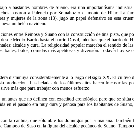
abajo a bastantes hombres de Suano, era una importantísima industria
muchos pasaron a Palencia por Somahoz o el monte de Híjar. La fa
 y mujeres de la zona (13), jugó un papel defensivo en esta cruenta
a cueva un belén navideño.
iones entre Reinosa y Suano con la construcción de tina pista, que post
 desde Medio Barrio hasta el barrio Dosal, mientras que el barrio de 
les: alcalde y cura. La religiosidad popular marcaba el sentido de las 
. bailes, bolos, comidas más apetitosas y diversión. Todavía hoy se cel
dera disminuya considerablemente a lo largo del siglo XX. El cultivo del
sta producción. Las heladas de los últimos años hacen fracasar las poca
o sirve más que para trabajar con menos esfuerzo.
, un antes que no definen con exactitud cronológica pero que se sitúa
ida en el pasado era muy dura y penosa para los habitantes de Suano, 
con la cantina, que sólo abre los domingos por la mañana. También h
e Campoo de Suso en la figura del alcalde pedáneo de Suano. Tampoco h