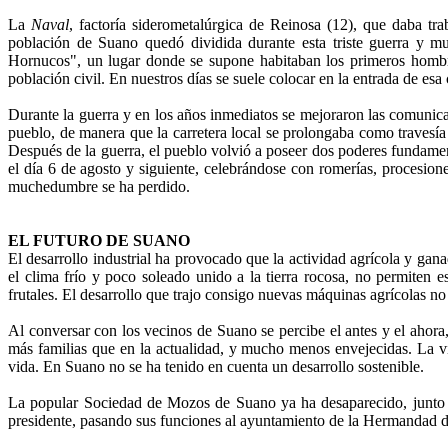
La
Naval
, factoría siderometalúrgica de Reinosa (12), que daba tr
población de Suano quedó dividida durante esta triste guerra y 
Hornucos", un lugar donde se supone habitaban los primeros hombres
población civil. En nuestros días se suele colocar en la entrada de es
Durante la guerra y en los años inmediatos se mejoraron las comunicac
pueblo, de manera que la carretera local se prolongaba como travesía
Después de la guerra, el pueblo volvió a poseer dos poderes fundamenta
el día 6 de agosto y siguiente, celebrándose con romerías, procesiones
muchedumbre se ha perdido.
EL FUTURO DE SUANO
El desarrollo industrial ha provocado que la actividad agrícola y gana
el clima frío y poco soleado unido a la tierra rocosa, no permiten e
frutales. El desarrollo que trajo consigo nuevas máquinas agrícolas n
Al conversar con los vecinos de Suano se percibe el antes y el ahora
más familias que en la actualidad, y mucho menos envejecidas. La v
vida. En Suano no se ha tenido en cuenta un desarrollo sostenible.
La popular Sociedad de Mozos de Suano ya ha desaparecido, junto 
presidente, pasando sus funciones al ayuntamiento de la Hermandad d