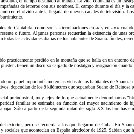
soluto, el tiempo destinado al trabajo. La vida cotidiana es un trasieg
ompañadas de letreros con sus nombres. El campo durante el día y la ca
ando en el olvido ante la llegada de nuevos canales de televisión. Los
aburrimiento.
pios de Cantabria, como son las terminaciones en -
u
y en -
uca
cuando
resente o futuro. Algunas personas recuerdan la existencia de unas or
todas las actividades diarias de los habitantes de Suano: límites, dere
lo prácticamente perdido en la montaña que se halla en un entorno de 
 pueden, tienen un discurso cargado de nostalgia y resignación cuand
o un papel importantísimo en las vidas de los habitantes de Suano. Ir
stivos, dependían de los 8 kilómetros que separaban Suano de Reinosa p
cial preindustrial, muy lejos de lo que actualmente denominamos "bie
peridad familiar se estimaba en función del mayor nacimiento de hij
abajar. Sólo a partir de la segunda mitad del siglo XX las familias 
 del exterior, pero se recuerda a los que llegaron de Cuba. En Sua
s y sociales que acontecían en España alrededor de 1925, Sabían que h