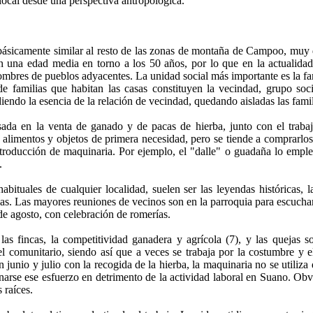
local desde una perspectiva antropológica.
básicamente similar al resto de las zonas de montaña de Campoo, muy 
n una edad media en torno a los 50 años, por lo que en la actualidad
ombres de pueblos adyacentes. La unidad social más importante es la fam
de familias que habitan las casas constituyen la vecindad, grupo soc
diendo la esencia de la relación de vecindad, quedando aisladas las fami
ada en la venta de ganado y de pacas de hierba, junto con el traba
 alimentos y objetos de primera necesidad, pero se tiende a comprarl
troducción de maquinaria. Por ejemplo, el "dalle" o guadaña lo emplea
.
tuales de cualquier localidad, suelen ser las leyendas históricas, la
idas. Las mayores reuniones de vecinos son en la parroquia para escucha
 de agosto, con celebración de romerías.
 las fincas, la competitividad ganadera y agrícola (7), y las quejas s
l comunitario, siendo así que a veces se trabaja por la costumbre y el
junio y julio con la recogida de la hierba, la maquinaria no se utiliz
arse ese esfuerzo en detrimento de la actividad laboral en Suano. Obv
 raíces.