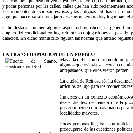
Los cambios que disminuyen el esfuerzo laboral no han mermado, en ab
y pocas personas por las calles. calles que han sido recientemente ac
Los momentos de ocio son escasos y las antiguas tertulias están qued
algo que hacer, ya sea trabajar o descansar, pero no hay lugar para el 
Cabe destacar también algunos aspectos lingüísticos, en general pro
empleo del condicional en lugar de otras conjugaciones en pasado, p
datación. En dicho manuscrito figuran las normas que antaño regulaban 
LA TRANSFORMACIÓN DE UN PUEBLO
Mas allá del encanto propio de un pueb
algunos que todavía se acercan cuando
antepasados, que ellos vieron perder.
La ciudad de Reinosa (8) ha desempeñad
artículos de lujo para los momentos fe
Inmersos en un contexto económico-so
descendientes, de manera que la pros
posteriormente eran más manos para tr
localidades mayores.
Pocas personas llegaban con noticias
preocuparse de las cuestiones política