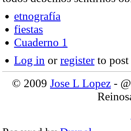
etnografía
fiestas
Cuaderno 1
Log in
or
register
to pos
© 2009
Jose L Lopez
- @
Reinos