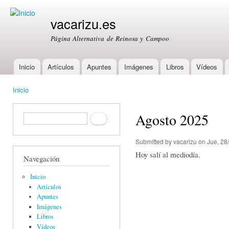
Ski
mai
vacarizu.es
con
Página Alternativa de Reinosa y Campoo
Inicio
Artículos
Apuntes
Imágenes
Libros
Vídeos
Main menu
Inicio
You are here
Agosto 2025
Formulario de búsqueda
Buscar
Submitted by
vacarizu
on Jue, 28
Hoy salí al mediodía.
Navegación
Inicio
Artículos
Apuntes
Imágenes
Libros
Vídeos