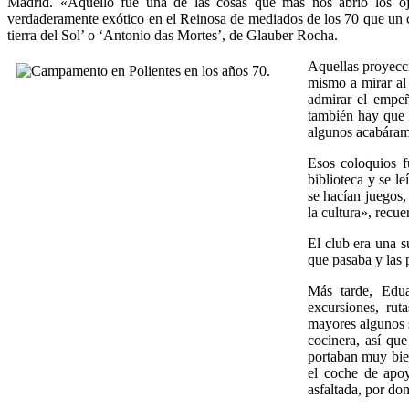
Madrid. «Aquello fue una de las cosas que más nos abrió los oj
verdaderamente exótico en el Reinosa de mediados de los 70 que un c
tierra del Sol’ o ‘Antonio das Mortes’, de Glauber Rocha.
Aquellas proyecci
mismo a mirar al
admirar el empeñ
también hay que 
algunos acabáramo
Esos coloquios f
biblioteca y se l
se hacían juegos,
la cultura», recu
El club era una s
que pasaba y las 
Más tarde, Edu
excursiones, rut
mayores algunos s
cocinera, así qu
portaban muy bien
el coche de apo
asfaltada, por do