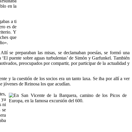
Resultaba
blo en la
abas a ti
ero es de
iterio. Y
oches que
eño».
 Allí se preparaban las misas, se declamaban poesías, se formó una
naba ‘El puente sobre aguas turbulentas’ de Simón y Garfunkel. También
motivados, preocupados por compartir, por participar de la actualidad y
te y la cuestión de los socios era un tanto laxa. Se iba por allí a ver
 de jóvenes de Reinosa los que acudían.
es,
 ya
s ni
 se
 era
aba