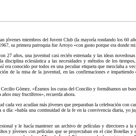
an jóvenes miembros del Juvent Club (la mayoría rondando los 60 año
967, su primera parroquia fue Arroyo «con gusto porque era donde mi 
con 27 años, una juventud casi recién estrenada y las ideas novedosas
 disciplina eclesiástica a las necesidades y métodos de los tiempos
í era conocido por todos en una peculiar etiqueta que mezclaba a vec
ación de la misa de la juventud, en las confirmaciones e impartiendo 
a Cecilio Gómez. «Éramos los curas del Concilio y formábamos un bue
n años muy fructíferos», recuerda ahora.
ntud cada vez acudían más jóvenes que preparaban la celebración con ca
a a día: «había una continuidad de la fe en la convivencia diaria, yo j
esional y le hacía mantener un archivo de películas y directores a la 
ltos y jóvenes con películas que se proyectaban en el cine Botellas y e