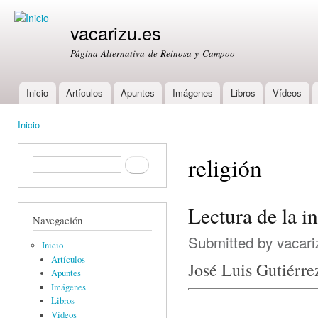
Ski
mai
vacarizu.es
con
Página Alternativa de Reinosa y Campoo
Inicio
Artículos
Apuntes
Imágenes
Libros
Vídeos
Main menu
Inicio
You are here
religión
Formulario de búsqueda
Buscar
Lectura de la i
Navegación
Submitted by
vacari
Inicio
Artículos
José Luis Gutiérr
Apuntes
Imágenes
Libros
Vídeos