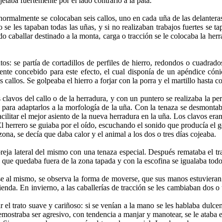
etaba fuertemente por el lado contrario a la pata.
normalmente se colocaban seis callos, uno en cada uña de las delantera
 se les tapaban todas las uñas, y si no realizaban trabajos fuertes se t
o caballar destinado a la monta, carga o tracción se le colocaba la herr
os: se partía de cortadillos de perfiles de hierro, redondos o cuadrado
ente concebido para este efecto, el cual disponía de un apéndice cón
callos. Se golpeaba el hierro a forjar con la porra y el martillo hasta c
lavos del callo o de la herradura, y con un puntero se realizaba la perf
s para adaptarlos a la morfología de la uña. Con la tenaza se desmonta
cilitar el mejor asiento de la nueva herradura en la uña. Los clavos eran
 El herrero se guiaba por el oído, escuchando el sonido que producía el g
zona, se decía que daba calor y el animal a los dos o tres días cojeaba.
 oreja lateral del mismo con una tenaza especial. Después remataba el t
 que quedaba fuera de la zona tapada y con la escofina se igualaba todo
e al mismo, se observa la forma de moverse, que sus manos estuvieran e
enda. En invierno, a las caballerías de tracción se les cambiaban dos o
 el trato suave y cariñoso: si se venían a la mano se les hablaba dulce
mostraba ser agresivo, con tendencia a manjar y manotear, se le ataba en