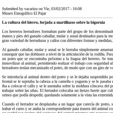
Submitted by
vacarizu
on Vie, 03/02/2017 - 16:08
Museo Etnográfico El Pajar
La cultura del hierro, forjada a martillazos sobre la bigornia
Los herreros herradores formaban parte del grupo de los denominado
manos y pies del ganado caballar, mular y asnal destinados para la mon
gran variedad de herraduras y callos con diferentes formas y medidas, 
Al ganado caballar, mular y asnal se le herraba simplemente amarrand
conseguir que las doblasen a nivel de la articulación de la rodilla. Para 
un potro que se encontraba próximo a la fragua del herrero. Se tra
inmovilizar al animal, permitiendo realizar el trabajo con seguridad
herradores tenían mecanizado el potro, de modo que con un giro de v
Se introducía al animal dentro del potro y se le dejaba suspendido po
frontal se le sujetaba la cabeza a la camella o yugueta y se le pasaba
iba a colocar el callo y se le asentaba sobre la moldura cóncava del p
trabajar sobre las uñas. El herrador colocaba un lienzo fuerte que cub
orines que podía despedir, quedando solamente a la vista las extremid
Cuando el herrador se desplazaba a un lugar que carecía de potro, s
trabar el carro y se ataba la correspondiente pata trasera del animal c