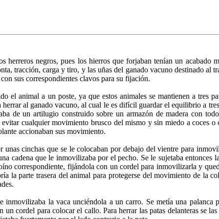
s herreros negros, pues los hierros que forjaban tenían un acabado me
ta, tracción, carga y tiro, y las uñas del ganado vacuno destinado al tr
con sus correspondientes clavos para su fijación.
o el animal a un poste, ya que estos animales se mantienen a tres pata
herrar al ganado vacuno, al cual le es difícil guardar el equilibrio a tres
taba de un artilugio construido sobre un armazón de madera con todo
 al evitar cualquier movimiento brusco del mismo y sin miedo a coces o
olante accionaban sus movimiento.
r unas cinchas que se le colocaban por debajo del vientre para inmovil
 una cadena que le inmovilizaba por el pecho. Se le sujetaba entonces la
oíno correspondiente, fijándola con un cordel para inmovilizarla y qued
ría la parte trasera del animal para protegerse del movimiento de la co
ades.
e inmovilizaba la vaca unciéndola a un carro. Se metía una palanca p
on un cordel para colocar el callo. Para herrar las patas delanteras se l