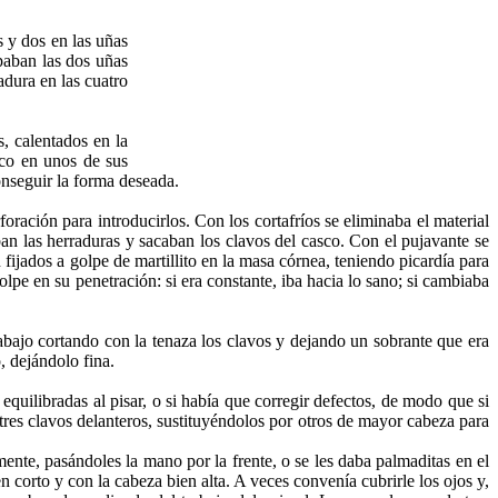
s y dos en las uñas
apaban las dos uñas
adura en las cuatro
s, calentados en la
ico en unos de sus
onseguir la forma deseada.
oración para introducirlos. Con los cortafríos se eliminaba el material
ban las herraduras y sacaban los clavos del casco. Con el pujavante se
 fijados a golpe de martillito en la masa córnea, teniendo picardía para
olpe en su penetración: si era constante, iba hacia lo sano; si cambiaba
rabajo cortando con la tenaza los clavos y dejando un sobrante que era
, dejándolo fina.
quilibradas al pisar, o si había que corregir defectos, de modo que si
 tres clavos delanteros, sustituyéndolos por otros de mayor cabeza para
mente, pasándoles la mano por la frente, o se les daba palmaditas en el
 corto y con la cabeza bien alta. A veces convenía cubrirle los ojos y,