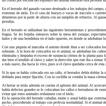
un cordel por encima del espinazo del animal mientras otra persona suj
En el herrado del ganado vacuno destinado a los trabajos del campo, 
extremas de atrás. En el caso de bueyes o vacas de tracción o carreteo
delanteras por la parte de afuera con un ramplón de refuerzo. Al ganad
pezuñas.
En el herrado se utilizaban las siguientes herramientas y procedimient
fragua. Se les forjaba entonces sobre la mesa del yunque, especialm
lados y de una hendidura en el lado opuesto, en donde se adobaban los 
Con una piqueta sé marcaba el asiento donde iban a ser colocados los c
sobrante. A la hora de colocarlos en el animal, se adobaban los callo
eliminaba y limpiaba el exceso de sustancia córnea de la planta para fa
dar bien el tendido al clavo y saber la dirección que este iba a tomar.
a más suave, iba hacia lo vivo, pues si el clavo quedaba cerca de esta 
Si lo que se habla colocado era un callo, el herrador debía doblar la
doblado para mejor fijación. Con la cuchilla se cortaba la masa córnea
Al herrar se tenía además en cuenta el aplomo del animal. Al acercars
había defectos grandes se le colocaban los callos o herraduras de enmi
evitar que estos animales resbalasen con el hielo.
En la operación del herrado caballar, mular y asnal había que extremar
pecho, procediendo al trabajo con perfecta normalidad. Si el animal de