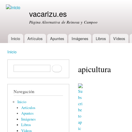
Ski
mai
vacarizu.es
con
Página Alternativa de Reinosa y Campoo
Inicio
Artículos
Apuntes
Imágenes
Libros
Vídeos
Main menu
Inicio
You are here
apicultura
Formulario de búsqueda
Buscar
Navegación
Inicio
Artículos
Apuntes
Imágenes
Libros
Vídeos