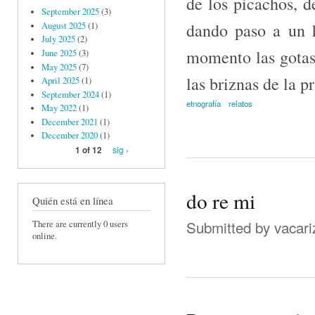
de los picachos, d
September 2025
(3)
dando paso a un h
August 2025
(1)
July 2025
(2)
momento las go­tas
June 2025
(3)
May 2025
(7)
las briznas de la p
April 2025
(1)
September 2024
(1)
etnografía
relatos
May 2022
(1)
December 2021
(1)
December 2020
(1)
sig ›
1 of 12
do re mi
Quién está en línea
Submitted by
vacari
There are currently 0 users
online.