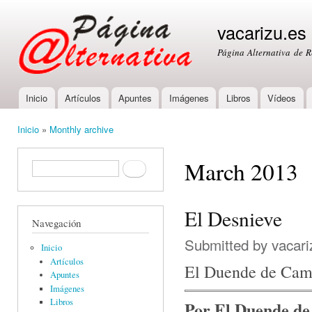
Ski
mai
vacarizu.es
con
Página Alternativa de 
Inicio
Artículos
Apuntes
Imágenes
Libros
Vídeos
Main menu
Inicio
»
Monthly archive
You are here
March 2013
Formulario de búsqueda
Buscar
El Desnieve
Navegación
Submitted by
vacari
Inicio
Artículos
El Duende de Ca
Apuntes
Imágenes
Libros
Por El Duende d