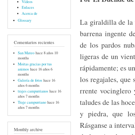
Vídeos
Enlaces
Acerca de
La giraldilla de la
Glossary
barrena ingente d
Comentarios recientes
de los pardos nub
San Mateo
hace 8 años 10
ligeras de un vien
months
Moitas gracias por tus
rápidamente; es un
animos
hace 16 años 6
months
los regajales, que 
Galería de fotos
hace 16
años 6 months
rrente vocinglero 
trajes campurrianos
hace 16
años 7 months
taludes de las hoc
Traje campurriano
hace 16
años 7 months
y piedra, que lo
Rásganse a interval
Monthly archive