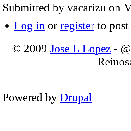
Submitted by
vacarizu
on M
Log in
or
register
to pos
© 2009
Jose L Lopez
- @
Reinos
Powered by
Drupal