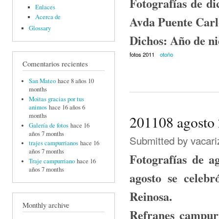
Fotografías de d
Enlaces
Acerca de
Avda Puente Carlo
Glossary
Dichos: Año de ni
fotos 2011
otoño
Comentarios recientes
San Mateo
hace 8 años 10
months
Moitas gracias por tus
animos
hace 16 años 6
months
201108 agosto
Galería de fotos
hace 16
años 7 months
Submitted by
vacari
trajes campurrianos
hace 16
años 7 months
Fotografías de a
Traje campurriano
hace 16
años 7 months
agosto se celeb
Reinosa.
Monthly archive
Refranes campurr