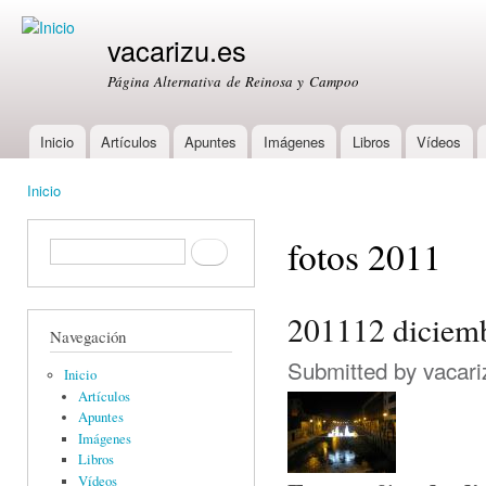
Ski
mai
vacarizu.es
con
Página Alternativa de Reinosa y Campoo
Inicio
Artículos
Apuntes
Imágenes
Libros
Vídeos
Main menu
Inicio
You are here
fotos 2011
Formulario de búsqueda
Buscar
201112 diciem
Navegación
Submitted by
vacari
Inicio
Artículos
Apuntes
Imágenes
Libros
Vídeos