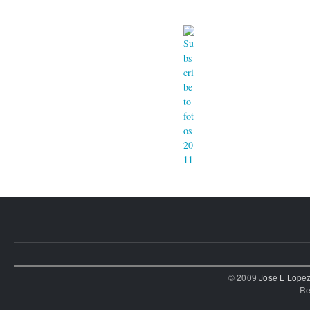
© 2009
Jose L Lope
Re