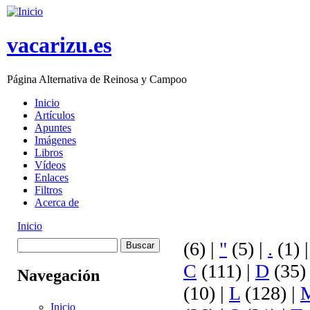
Skip to main content
vacarizu.es
Página Alternativa de Reinosa y Campoo
Inicio
Artículos
Main menu
Apuntes
Imágenes
Libros
Vídeos
Enlaces
Filtros
Acerca de
Inicio
You are here
Buscar
(6)
|
"
(5)
|
.
(1)
Formulario de
C
(111)
|
D
(35
Navegación
búsqueda
(10)
|
L
(128)
|
Inicio