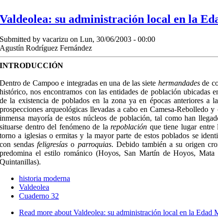
Valdeolea: su administración local en la 
Submitted by
vacarizu
on Lun, 30/06/2003 - 00:00
Agustín Rodríguez Fernández
INTRODUCCIÓN
Dentro de Campoo e integradas en una de las siete
hermandades
de con
histórico, nos encontramos con las entidades de población ubicadas e
de la existencia de poblados en la zona ya en épocas anteriores a l
prospecciones arqueológicas llevadas a cabo en Camesa-Rebolledo y ot
inmensa mayoría de estos núcleos de población, tal como han llegado
situarse dentro del fenómeno de la
repoblación
que tiene lugar entre 
torno a iglesias o ermitas y la mayor parte de estos poblados se identi
con sendas
feligresías
o
parroquias
. Debido también a su origen cron
predomina el estilo románico (Hoyos, San Martín de Hoyos, Mata 
Quintanillas).
historia moderna
Valdeolea
Cuaderno 32
Read more
about Valdeolea: su administración local en la Edad