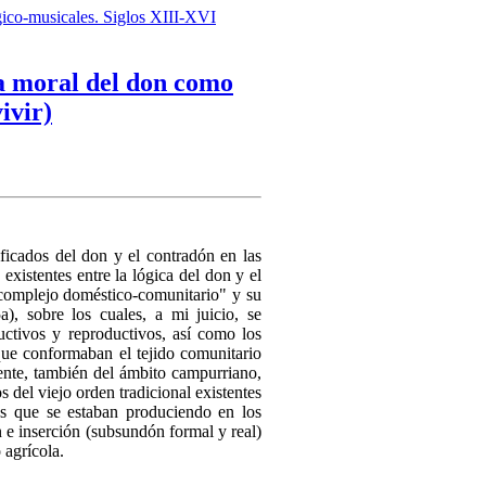
ico-musicales. Siglos XIII-XVI
ía moral del don como
ivir)
ificados del don y el contradón en las
existentes entre la lógica del don y el
 complejo doméstico-comunitario" y su
a), sobre los cuales, a mi juicio, se
ctivos y reproductivos, así como los
que conformaban el tejido comunitario
iente, también del ámbito campurriano,
s del viejo orden tradicional existentes
es que se estaban produciendo en los
 e inserción (subsundón formal y real)
 agrícola.