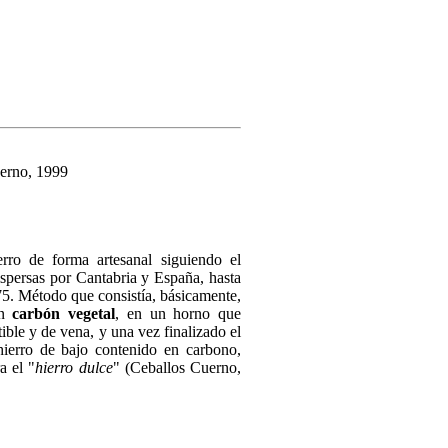
uerno, 1999
erro de forma artesanal siguiendo el
ispersas por Cantabria y España, hasta
75. Método que consistía, básicamente,
on
carbón vegetal
, en un horno que
ble y de vena, y una vez finalizado el
hierro de bajo contenido en carbono,
a el "
hierro dulce
" (Ceballos Cuerno,