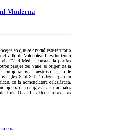
Edad Moderna
cejos en que se dividió este territorio
n el valle de Valdeolea. Prescindiendo
a alta Edad Media, constatada por las
ros parajes del Valle, el origen de la
 configurados a nuestros días, ha de
los siglos X al XIII. Todos surgen en
fican, en la nomenclatura eclesiástica,
ológico, en sus iglesias parroquiales
de Hoz, Olea, Las Henestrosas, Las
 Moderna