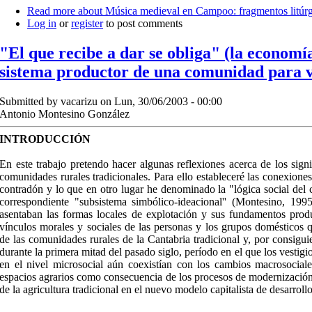
Read more
about Música medieval en Campoo: fragmentos litúrg
Log in
or
register
to post comments
"El que recibe a dar se obliga" (la econom
sistema productor de una comunidad para v
Submitted by
vacarizu
on Lun, 30/06/2003 - 00:00
Antonio Montesino González
INTRODUCCIÓN
En este trabajo pretendo hacer algunas reflexiones acerca de los sign
comunidades rurales tradicionales. Para ello estableceré las conexiones 
contradón y lo que en otro lugar he denominado la "lógica social del
correspondiente "subsistema simbólico-ideacional'' (Montesino, 1995
asentaban las formas locales de explotación y sus fundamentos produ
vínculos morales y sociales de las personas y los grupos domésticos 
de las comunidades rurales de la Cantabria tradicional y, por consigu
durante la primera mitad del pasado siglo, período en el que los vestigio
en el nivel microsocial aún coexistían con los cambios macrosocial
espacios agrarios como consecuencia de los procesos de modernización
de la agricultura tradicional en el nuevo modelo capitalista de desarrollo