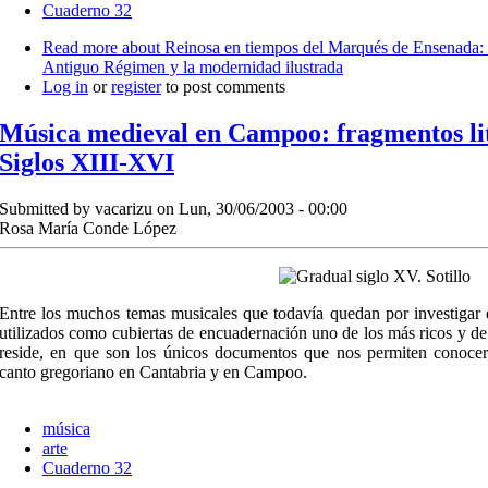
Cuaderno 32
Read more
about Reinosa en tiempos del Marqués de Ensenada: 
Antiguo Régimen y la modernidad ilustrada
Log in
or
register
to post comments
Música medieval en Campoo: fragmentos lit
Siglos XIII-XVI
Submitted by
vacarizu
on Lun, 30/06/2003 - 00:00
Rosa María Conde López
Entre los muchos temas musicales que todavía quedan por investigar 
utilizados como cubiertas de encuadernación uno de los más ricos y d
reside, en que son los únicos documentos que nos permiten conocer 
canto gregoriano en Cantabria y en Campoo.
música
arte
Cuaderno 32