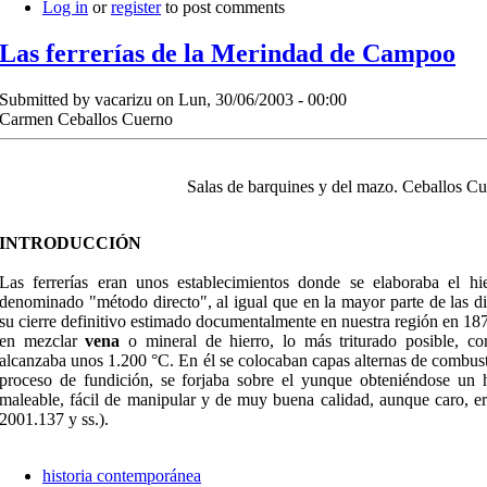
Log in
or
register
to post comments
Las ferrerías de la Merindad de Campoo
Submitted by
vacarizu
on Lun, 30/06/2003 - 00:00
Carmen Ceballos Cuerno
Salas de barquines y del mazo. Ceballos C
INTRODUCCIÓN
Las ferrerías eran unos establecimientos donde se elaboraba el hi
denominado "método directo", al igual que en la mayor parte de las d
su cierre definitivo estimado documentalmente en nuestra región en 18
en mezclar
vena
o mineral de hierro, lo más triturado posible, c
alcanzaba unos 1.200 °C. En él se colocaban capas alternas de combusti
proceso de fundición, se forjaba sobre el yunque obteniéndose un 
maleable, fácil de manipular y de muy buena calidad, aunque caro, er
2001.137 y ss.).
historia contemporánea