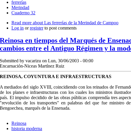
ferrerías
Merindad
Cuaderno 32
Read more
about Las ferrerías de la Merindad de Campoo
Log in
or
register
to post comments
Reinosa en tiempos del Marqués de Ensena
cambios entre el Antiguo Régimen y la mod
Submitted by
vacarizu
on Lun, 30/06/2003 - 00:00
Encarnación-Niceas Martínez Ruiz
REINOSA, COYUNTURA E INFRAESTRUCTURAS
A mediados del siglo XVIII, coincidiendo con los reinados de Fernando
de los planes e infraestructuras con los cuales los ministros ilustrad
país. El impulso decidido de las obras públicas comprendía tres aspectos
"revolución de los transportes" en palabras del que fue ministro 
Bengoechea, marqués de la Ensenada.
Reinosa
historia moderna