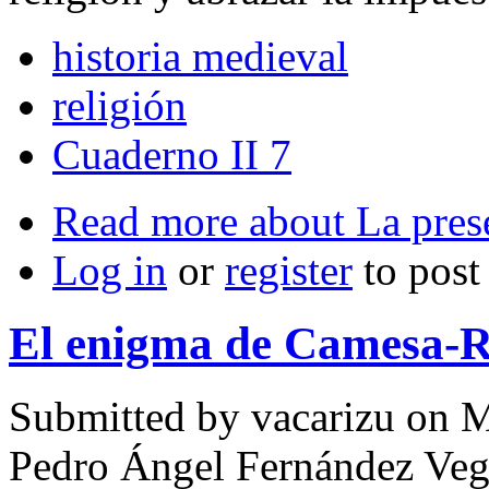
historia medieval
religión
Cuaderno II 7
Read more
about La prese
Log in
or
register
to pos
El enigma de Camesa-R
Submitted by
vacarizu
on M
Pedro Ángel Fernández Ve