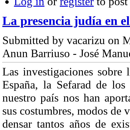
Log in
or
register
to pos
La presencia judía en e
Submitted by
vacarizu
on M
Anun Barriuso - José Manue
Las investigaciones sobre 
España, la Sefarad de los 
nuestro país nos han apor
sus costum­bres, modos de vid
densar tantos años de exis