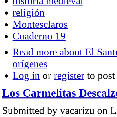
historia medieval
religión
Montesclaros
Cuaderno 19
Read more
about El Santu
orígenes
Log in
or
register
to pos
Los Carmelitas Descalz
Submitted by
vacarizu
on L