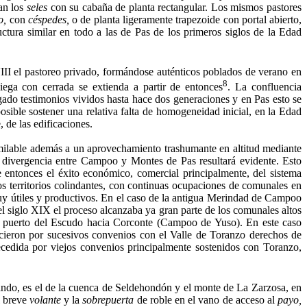
an los
seles
con su cabaña de planta rectangular. Los mismos pastores
o,
con
céspedes,
o de planta ligeramente trapezoide con portal abierto,
tura similar en todo a las de Pas de los primeros siglos de la Edad
III el pastoreo privado, formándose auténticos poblados de verano en
8
ega con cerrada se extienda a partir de entonces
. La confluencia
a­do testimonios vividos hasta hace dos generaciones y en Pas esto se
sible sostener una relativa falta de homogeneidad inicial, en la Edad
 de las edificaciones.
mila­ble además a un aprovechamiento trashumante en altitud mediante
a divergencia entre Campoo y Montes de Pas re­sultará evidente. Esto
de entonces el éxito económico, comercial principalmente, del sistema
s territorios colindantes, con con­tinuas ocupaciones de comunales en
muy útiles y productivos. En el caso de la antigua Merindad de Campoo
del siglo XIX el proceso alcanzaba ya gran parte de los comunales altos
del puerto del Escudo hacia Corconte (Campoo de Yuso). En este caso
ecieron por sucesivos convenios con el Valle de Toranzo de­rechos de
ecedida por viejos convenios principalmente sostenidos con Toranzo,
ndo, es el de la cuenca de Seldehondón y el monte de La Zar­zosa, en
 bre­ve
volante
y la
sobrepuerta
de roble en el vano de acceso al
payo,