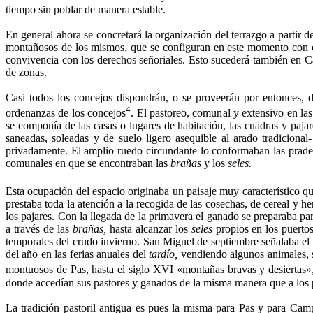
tiempo sin poblar de manera estable.
En general ahora se concretará la organización del terrazgo a partir 
montañosos de los mismos, que se confi­guran en este momento con 
convivencia con los derechos señoriales. Esto sucederá también en 
de zonas.
Casi todos los concejos dispondrán, o se pro­veerán por entonces, 
4
ordenanzas de los concejos
. El pastoreo, comunal y extensivo en las
se componía de las casas o lugares de habitación, las cuadras y pajare
saneadas, soleadas y de suelo ligero asequible al arado tradicional
privadamente. El amplio ruedo circundante lo conformaban las pra­d
comunales en que se encontraban las
brañas
y los
seles.
Esta ocupación del espacio originaba un paisaje muy característico q
prestaba toda la atención a la recogida de las cosechas, de cereal y hen
los pajares. Con la llegada de la primavera el ganado se preparaba par
a través de las
brañas,
hasta alcanzar los
seles
propios en los puertos
temporales del cru­do invierno. San Miguel de septiembre señalaba el f
del año en las ferias anuales del
tardío,
vendiendo algunos animales, so
montuosos de Pas, hasta el siglo XVI «montañas bravas y desiertas»,
donde accedían sus pastores y ganados de la mis­ma manera que a lo
La tradición pastoril antigua es pues la mis­ma para Pas y para Cam