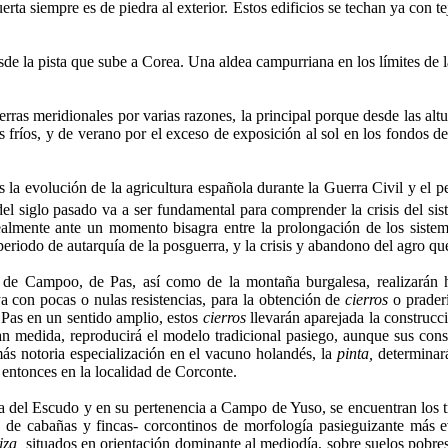
erta siempre es de piedra al exterior. Estos edificios se techan ya con 
rras meridionales por va­rias razones, la principal porque desde las alt
 fríos, y de verano por el exceso de exposición al sol en los fondos de l
a evolución de la agricultura espa­ñola durante la Guerra Civil y el pe
el siglo pasado va a ser fundamen­tal para comprender la crisis del sis
almente ante un momento bisagra entre la prolongación de los sistema
 periodo de autarquía de la posguerra, y la crisis y abandono del agro 
 de Campoo, de Pas, así como de la montaña burgalesa, realizarán h
a con pocas o nulas resistencias, para la obtención de
cierros
o praderí
Pas en un sentido amplio, estos
cierros
llevarán aparejada la construcci
an medida, reproducirá el mo­delo tradicional pasiego, aunque sus const
ás notoria especialización en el vacuno holandés, la
pinta,
determinará
 entonces en la localidad de Corconte.
ra del Escudo y en su pertenencia a Campo de Yuso, se encuentran los t
 de cabañas y fincas- corcontinos de morfología pasieguizante más e
iza,
situados en orientación do­minante al mediodía, sobre suelos pobre