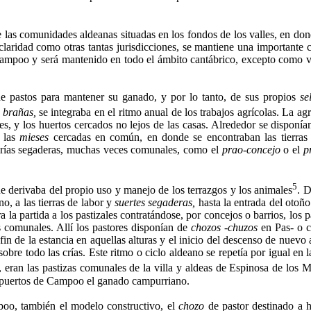
de las comunidades aldeanas situadas en los fondos de los valles, en don
claridad como otras tantas jurisdicciones, se mantiene una important
Campoo y será mantenido en todo el ámbito cantábrico, ex­cepto como 
de pastos para mantener su ganado, y por lo tanto, de sus propios
sel
brañas,
se integraba en el ritmo anual de los trabajos agrícolas. La agru
s, y los huertos cercados no lejos de las casas. Alrededor se disponían, 
- las
mieses
cercadas en común, en donde se encontra­ban las tierras d
erías segaderas, muchas veces comunales, como el
prao-concejo
o el
pr
5
ue derivaba del propio uso y manejo de los terrazgos y los animales
. D
o, a las tierras de labor y
suertes segaderas,
hasta la entrada del otoño
a la partida a los pastizales contratándose, por concejos o barrios, lo
 comunales. Allí los pastores disponían de
chozos -chuzos
en Pas- o c
in de la estancia en aquellas alturas y el inicio del descenso de nuevo
bre todo las crías. Este ritmo o ciclo al­deano se repetía por igual en 
 eran las pastizas comunales de la villa y aldeas de Espinosa de los 
s puertos de Campoo el ganado campurriano.
poo, también el modelo constructivo, el
chozo
de pastor destinado a ho