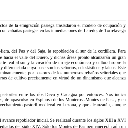
tos de la emigración pasiega trasladaron el mo­delo de ocupación y
 con cabañas pasiegas en las inme­diaciones de Laredo, de Torrelavega
era, del Pas y del Saja, la repoblación al sur de la cordillera. Para
 hacia el valle del Duero, y dichas áreas pronto alcanza­rán un gran
­te real al sur y la creación de un eje económico y cultural sobre la
diferenciada cuya base son los señoríos, eclesiásticos y laicos. Este
dominantemente, por pastores de los nu­merosos rebaños señoriales que
tierras de cultivo precisamente en virtud de un dinamismo que alcanza
pastoriles entre los ríos Deva y Cadagua por entonces. Nos indica
és, de «pascuis» en Espinosa de los Monteros -Montes de Pas- , y en
vechamien­to pastoril medieval en la zona, y que alcanzarán, aunque
van­ce repoblador inicial. Se realizará durante los siglos XIII a XVI
mediados del siglo XIV. Sólo los Montes de Pas permanecerán aún un