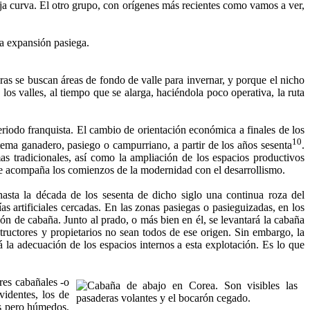
teja curva. El otro grupo, con orígenes más recientes como vamos a ver,
uras se buscan áreas de fondo de valle para invernar, y porque el nicho
os valles, al tiempo que se alarga, ha­ciéndola poco operativa, la ruta
riodo franquis­ta. El cambio de orientación económica a finales de los
10
tema ganadero, pasiego o campurriano, a partir de los años sesen­ta
.
s tradicionales, así como la ampliación de los espacios productivos
que acompaña los comienzos de la modernidad con el desarrollismo.
asta la década de los sesenta de dicho siglo una continua roza del
as artificiales cer­cadas. En las zonas pasiegas o pasieguizadas, en los
ón de cabaña. Junto al prado, o más bien en él, se levantará la cabaña
ructo­res y propietarios no sean todos de ese origen. Sin embargo, la
 la adecuación de los espacios internos a esta explota­ción. Es lo que
res cabañales -o
videntes, los de
s pero hú­medos,