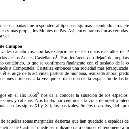
sten cabañas que res­ponden al tipo pasiego más acendrado. Los efec
cta y más propia, los Montes de Pas. Así, encontramos fincas cerradas
a ver.
ad de Campoo
 valles cantábricos, con las excepciones de los cursos más altos del Mi
1
cias de los Anales Castella­nos
. Este fenómeno no dejará de ampliarse
 cantábrico, lo que se confirmará finalmente con el traslado de la cor
és a Compostela. Cristaliza entonces una sociedad más jerar­quizada y 
 él el auge de la actividad pastoril de montaña, realizada ahora, pre
dicciones norteñas, a la vez que se daba una cierta expansión de las 
2
urgos en el año 1068
nos da a conocer la situación de los espacios 
astores y cabañas. Nos habla, por ceñirnos a la zona de nuestro inter
án, en los siglos XI y XII, los pastizales,
breñas
o
brañas,
del apro
e aquellas zonas margina­les desiertas que han quedado a espaldas del a
3
etrías de Casti­lla
puede ser utilizado para conocer el fenómeno a 