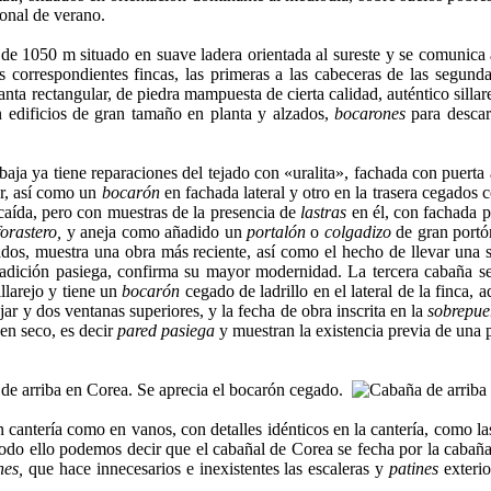
onal de verano.
a de 1050 m situado en suave ladera orientada al sureste y se comunica
 correspon­dientes fincas, las primeras a las cabeceras de las segund
anta rectangular, de piedra mampuesta de cierta ca­lidad, auténtico silla
n edificios de gran tamaño en planta y alzados,
bocarones
para descar
aja ya tiene reparaciones del tejado con «uralita», fachada con puerta a
r, así como un
bocarón
en fachada lateral y otro en la trasera cegados co
 caída, pero con muestras de la presencia de
lastras
en él, con facha­da p
forastero,
y aneja como añadido un
portalón
o
colgadizo
de gran portón
dos, muestra una obra más reciente, así como el hecho de llevar una 
tradición pasiega, confirma su mayor modernidad. La tercera cabaña se 
llarejo y tiene un
bocarón
cegado de ladrillo en el lateral de la finca,
jar y dos ventanas superiores, y la fecha de obra inscrita en la
sobrepue
en seco, es decir
pared pasiega
y muestran la existencia previa de una p
cantería como en vanos, con detalles idénticos en la cantería, como las 
do ello po­demos decir que el cabañal de Corea se fecha por la cabaña
nes,
que hace innecesarios e inexistentes las escaleras y
patines
exterio