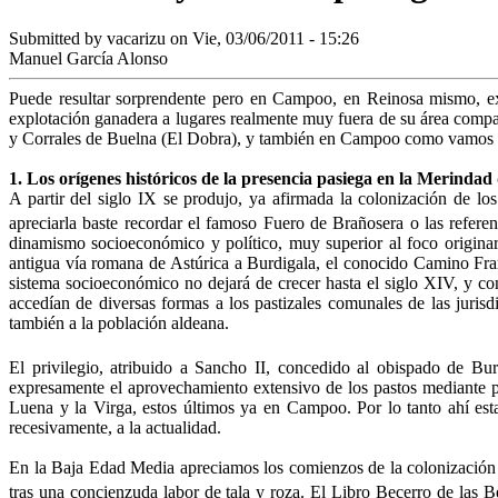
Submitted by
vacarizu
on Vie, 03/06/2011 - 15:26
Manuel García Alonso
Puede resultar sorprendente pero en Campoo, en Reinosa mismo, exi
explotación ganadera a lu­gares realmente muy fuera de su área compa
y Corrales de Buelna (El Dobra), y también en Campoo como va­mos 
1. Los orígenes históricos de la presencia pasiega en la Merind
A partir del siglo IX se produjo, ya afirmada la colonización de los
apreciarla baste recordar el famoso Fuero de Brañosera o las referen
dinamismo socioeconómico y político, muy superior al foco originario
antigua vía romana de Astúrica a Burdigala, el conocido Camino Franc
sistema socioeconómico no dejará de crecer hasta el siglo XIV, y con
accedían de diver­sas formas a los pastizales comunales de las juris
también a la población aldeana.
El privilegio, atribuido a Sancho II, concedido al obispado de B
expresamente el aprovechamiento extensivo de los pastos mediante p
Luena y la Virga, estos últimos ya en Campoo. Por lo tanto ahí estar
recesivamente, a la actualidad.
En la Baja Edad Media apreciamos los comien­zos de la colonización d
tras una concienzuda labor de tala y roza. El Libro Becerro de las Beh