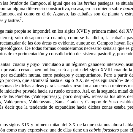
n las
brañas
de Cam­poo, al igual que en las
breñas
pasiegas, se situab
rar alguna diferencia constructiva, escasa, en la cubierta so­bre
banz
am­poo, así como en el de Aguayo, las cabañas son de planta y estruc
7
s y lastras
.
ega más propia se impon­drá en los siglos XVII y primera mitad del XV
ros); sólo desapare­cerá cuando, como se ha dicho, la cabaña pasi
rectangular de las dos áreas es evidente, aunque en Campoo hayan lleg
arqueológicos. De todas formas consideramos necesario señalar que es po
tos de expe­rimentación y consolidación del sistema pastoril y, por ende,
lantas -cuadra y
payo-
vin­culado a un régimen ganadero intensivo, asi
 privada cerra­da «en anillo», será a partir del siglo XVIII cuando l
a, por ex­clusión mutua, entre pasiegos y campurrianos. Pero a partir 
go proceso, que alcanzará hasta el siglo XX, de «pasieguización» de lo
rsonas de dichas aldeas para las cuales resul­tan aparceros o renteros 
n de iniciativa privada hacia su ruedo externo. Así, en la segunda mitad 
 de las Pueblas (Valdeporres) y, poco después, rebasaría los altos 
ores, Valdeporres, Valdebeza­na, Santa Gadea y Campoo de Yuso establ
Es decir que la tendencia de expandirse hacia dichas zonas estaba pr
n los siglos XIX y primera mi­tad del XX de la que estamos ahora habla
ón como muy expresivas; una de ellas tiene un
cabrio forastero
para el