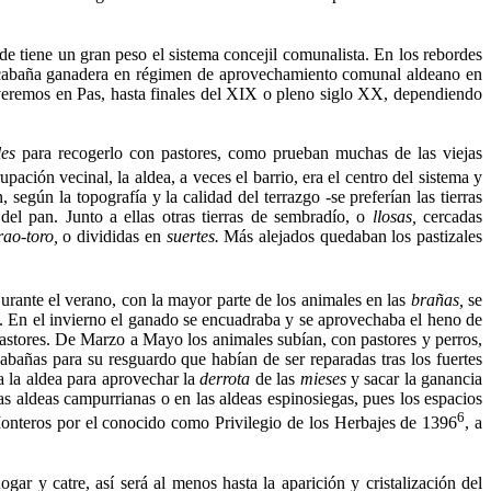
de tiene un gran peso el sistema concejil comunalista. En los rebordes
e cabaña ganadera en régimen de aprovechamiento comunal aldeano en
veremos en Pas, hasta finales del XIX o pleno siglo XX, dependiendo
es
para recogerlo con pastores, como prueban muchas de las viejas
­pación vecinal, la aldea, a veces el barrio, era el centro del sistema y
según la topografía y la calidad del terrazgo -se preferían las tierras
el pan. Junto a ellas otras tierras de sembradío, o
llosas,
cercadas
ao-toro,
o divididas en
suertes.
Más alejados quedaban los pastizales
urante el verano, con la mayor parte de los animales en las
brañas,
se
. En el invierno el ganado se encuadraba y se aprove­chaba el heno de
s pastores. De Marzo a Mayo los animales subían, con pastores y perros,
abañas para su resguardo que habían de ser reparadas tras los fuertes
 a la aldea para aprovechar la
derrota
de las
mieses
y sacar la ganancia
las aldeas campurrianas o en las aldeas espinosiegas, pues los espacios
6
Monteros por el conocido como Privilegio de los Herbajes de 1396
, a
gar y catre, así será al menos hasta la aparición y cris­talización del