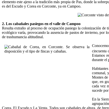
elemento este ajeno a la tradición más propia de Pas, donde la sobrepu
es del Escudo y Corea en Corconte, ya en Campoo.
2. Los cabañales pasiegos en el valle de Campoo
Resulta extraño al proceso de ocupación pasiego la colonización de tie
ecológico varía, provocando la ausencia de pastos de invierno, por los
de trashumancia altitudinal.
Conocemos l
cincuenta d
Estamos re
durante el
Habitantes
comunal, y
Montes de 
que, en gr
cada vez m
sucede por
En la Sier
agrupación
Corea, El Escudo y La Venta. Todos son cabañales de altura, de
bren