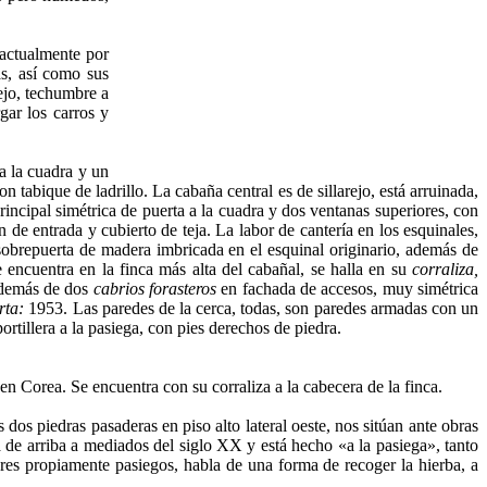
 actualmente por
as, así como sus
rejo, techumbre a
gar los carros y
 la cua­dra y un
n tabique de ladrillo. La cabaña central es de sillare­jo, está arruinada,
rincipal simétrica de puerta a la cuadra y dos ventanas superiores, con
 de entrada y cubierto de teja. La labor de cantería en los esquinales,
sobrepuerta de madera imbricada en el esquinal originario, además de
encuentra en la finca más alta del cabañal, se halla en su
corraliza,
 además de dos
cabrios forasteros
en fachada de accesos, muy simétrica
rta:
1953. Las paredes de la cerca, todas, son paredes armadas con un
ortillera a la pasiega, con pies derechos de piedra.
dos piedras pasaderas en piso alto lateral oeste, nos sitúan ante obras
 de arriba a mediados del siglo XX y está hecho «a la pasiega», tanto
res propiamente pasiegos, habla de una forma de recoger la hierba, a