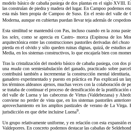
modelo básico de cabaña pasiega de dos plantas en el siglo XVIII. E
las construían de piedra y madera del lugar. En Campoo podemos encont
esta más bien propia de Campoo de Suso. En el resto del valle de C
Moderna, aunque en cubiertas puedan llevar teja además de cespedone
Esta similitud se mantendrá con Pas, incluso cuando en la zona pasi
los
seles,
como se aprecia en Castro- morca (Espinosa de los Monte
arquitectónica entre las construcciones pastoriles derivadas del
chozo
pierda en el olvido y sólo queden ruinas dignas, quizá, de estudios 
Media, en los sistemas construc­tivos, lo que encajaría bien con momen
Tras la cristalización del modelo básico de caba­ña pasiega, con dos p
una
muda
con semiestabulación del ganado, practicado sobre parcela
contribuirá también a incre­mentar la construcción mental identitari
ganadero experimenta­do y puesto en práctica en Pas explicará un lar
los términos aldeanos ajenos, muchas veces con la colaboración de pe
se trataba de continuar el proceso de densificación de la pratificació
del valle de Luena y las cabeceras de Virtus (Valdebezana) y Ahedo
conviene no perder de vista que, en los siste­mas pastoriles anteri
aprovechamiento en los amplios pastiza­les de verano de La Virga. 
9
jurisdicción en que debe incluirse Luena
.
Un grupo relativamente uniforme, y en relación con esta expansión e
Valdeporres. En concreto podemos destacar las cabañas de Seldehond