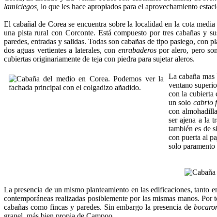
lamiciegos,
lo que les hace apropiados para el aprovechamiento estaci
El cabañal de Corea se encuentra sobre la lo­calidad en la cota medi
una pista rural con Corconte. Está compuesto por tres cabañas y sus
paredes, entradas y sali­das. Todas son cabañas de tipo pasiego, con pl
dos aguas vertientes a laterales, con
enrabaderos
por ale­ro, pero so
cubiertas originariamente de teja con piedra para sujetar aleros.
La cabaña mas b
ventano superio
con la cubierta
un solo
cabrio 
con almohadilla
ser ajena a la 
también es de si
con puerta al pa
solo paramento 
La presencia de un mismo planteamiento en las edificaciones, tanto en 
contemporáneas realizadas posi­blemente por las mismas manos. Por to
cabañas como fincas y paredes. Sin embargo la presencia de
bocaro
granel, más bien propia de Campoo.