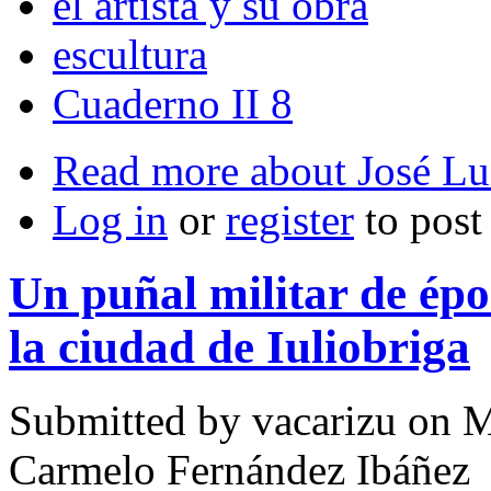
el artista y su obra
escultura
Cuaderno II 8
Read more
about José Lu
Log in
or
register
to pos
Un puñal militar de ép
la ciudad de Iuliobriga
Submitted by
vacarizu
on M
Carmelo Fernández Ibáñez