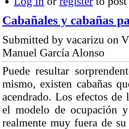
Log in
or
register
to pos
Cabañales y cabañas p
Submitted by
vacarizu
on Vi
Manuel García Alonso
Puede resultar sorprende
mismo, existen cabañas que
acendrado. Los efectos de 
el mo­delo de ocupación y 
realmente muy fuera de su 