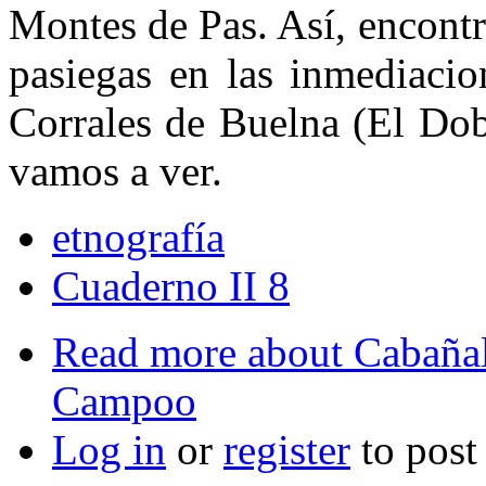
Montes de Pas. Así, encont
pasiegas en las inme­diaci
Corrales de Buelna (El Do
va­mos a ver.
etnografía
Cuaderno II 8
Read more
about Cabañal
Campoo
Log in
or
register
to pos