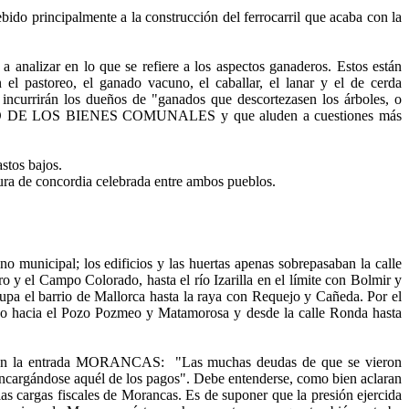
bido principalmente a la construcción del ferrocarril que acaba con la
analizar en lo que se refiere a los aspectos ganaderos. Estos están
l pastoreo, el ganado vacuno, el caballar, el lanar y el de cerda
incurrirán los dueños de "ganados que descortezasen los árboles, o
IENTO DE LOS BIENES COMUNALES y que aluden a cuestiones más
stos bajos.
tura de concordia celebrada entre ambos pueblos.
 municipal; los edificios y las huertas apenas sobrepasaban la calle
o y el Campo Colorado, hasta el río Izarilla en el límite con Bolmir y
upa el barrio de Mallorca hasta la raya con Requejo y Cañeda. Por el
ido hacia el Pozo Pozmeo y Matamorosa y desde la calle Ronda hasta
er en la entrada MORANCAS: "Las muchas deudas de que se vieron
 encargándose aquél de los pagos". Debe entenderse, como bien aclaran
as cargas fiscales de Morancas. Es de suponer que la presión ejercida