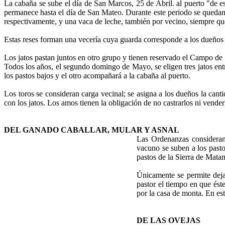
La cabaña se sube el día de San Marcos, 25 de Abril. al puerto "de e
permanece hasta el día de San Mateo. Durante este periodo se quedan 
respectivamente, y una vaca de leche, también por vecino, siempre que
Estas reses forman una vecería cuya guarda corresponde a los dueños 
Los jatos pastan juntos en otro grupo y tienen reservado el Campo de S
Todos los años, el segundo domingo de Mayo, se eligen tres jatos entre
los pastos bajos y el otro acompañará a la cabaña al puerto.
Los toros se consideran carga vecinal; se asigna a los dueños la cant
con los jatos. Los amos tienen la obligación de no castrarlos ni vende
DEL GANADO CABALLAR, MULAR Y ASNAL
Las Ordenanzas consideran
vacuno se suben a los pasto
pastos de la Sierra de Matam
Únicamente se permite dejar
pastor el tiempo en que ést
por la casa de monta. En es
DE LAS OVEJAS