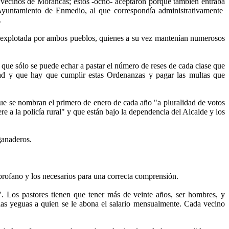
 vecinos de Morancas; éstos -ocho- aceptaron porque también entraba
l Ayuntamiento de Enmedio, al que correspondía administrativamente
.
y explotada por ambos pueblos, quienes a su vez mantenían numerosos
d: que sólo se puede echar a pastar el número de reses de cada clase que
dad y que hay que cumplir estas Ordenanzas y pagar las multas que
ue se nombran el primero de enero de cada año "a pluralidad de votos
 a la policía rural" y que están bajo la dependencia del Alcalde y los
ganaderos.
 profano y los necesarios para una correcta comprensión.
". Los pastores tienen que tener más de veinte años, ser hombres, y
 las yeguas a quien se le abona el salario mensualmente. Cada vecino