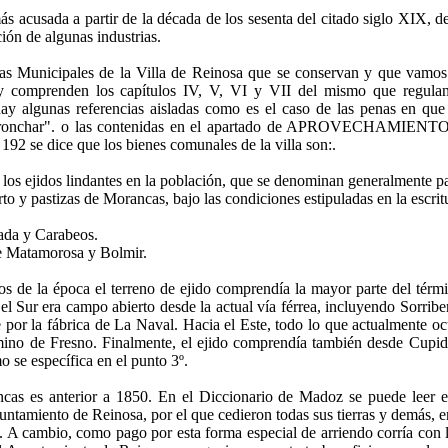
s acusada a partir de la década de los sesenta del citado siglo XIX, de
ción de algunas industrias.
 Municipales de la Villa de Reinosa que se conservan y que vamos a 
y comprenden los capítulos IV, V, VI y VII del mismo que regulan e
y algunas referencias aisladas como es el caso de las penas en que 
 a tronchar". o las contenidas en el apartado de APROVECHAM
o 192 se dice que los bienes comunales de la villa son:.
los ejidos lindantes en la población, que se denominan generalmente pa
to y pastizas de Morancas, bajo las condiciones estipuladas en la escri
ada y Carabeos.
 de Matamorosa y Bolmir.
e la época el terreno de ejido comprendía la mayor parte del término
 Sur era campo abierto desde la actual vía férrea, incluyendo Sorriber
por la fábrica de La Naval. Hacia el Este, todo lo que actualmente oc
érmino de Fresno. Finalmente, el ejido comprendía también desde Cup
se específica en el punto 3º.
ancas es anterior a 1850. En el Diccionario de Madoz se puede le
untamiento de Reinosa, por el que cedieron todas sus tierras y demás,
 A cambio, como pago por esta forma especial de arriendo corría con l