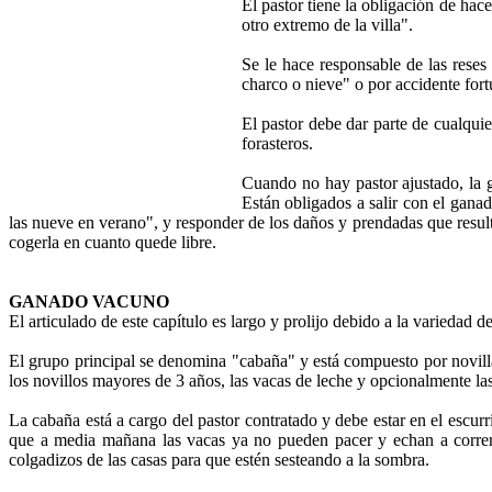
El pastor tiene la obligación de hac
otro extremo de la villa".
Se le hace responsable de las rese
charco o nieve" o por accidente fort
El pastor debe dar parte de cualqui
forasteros.
Cuando no hay pastor ajustado, la 
Están obligados a salir con el ganad
las nueve en verano", y responder de los daños y prendadas que result
cogerla en cuanto quede libre.
GANADO VACUNO
El articulado de este capítulo es largo y prolijo debido a la variedad d
El grupo principal se denomina "cabaña" y está compuesto por novilla
los novillos mayores de 3 años, las vacas de leche y opcionalmente las
La cabaña está a cargo del pastor contratado y debe estar en el escurr
que a media mañana las vacas ya no pueden pacer y echan a correr m
colgadizos de las casas para que estén sesteando a la sombra.