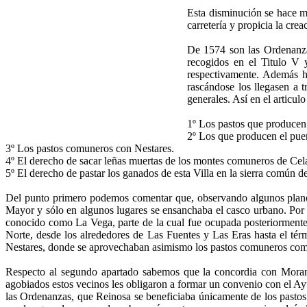
Esta disminución se hace má
carretería y propicia la crea
De 1574 son las Ordenanzas
recogidos en el Titulo V 
respectivamente. Además ha
rascándose los llegasen
generales. Así en el articul
1º Los pastos que producen 
2º Los que producen el puer
3º Los pastos comuneros con Nestares.
4º El derecho de sacar leñas muertas de los montes comuneros de Cel
5º El derecho de pastar los ganados de esta Villa en la sierra común
Del punto primero podemos comentar que, observando algunos planos d
Mayor y sólo en algunos lugares se ensanchaba el casco urbano. Por el
conocido como La Vega, parte de la cual fue ocupada posteriormente 
Norte, desde los alrededores de Las Fuentes y Las Eras hasta el t
Nestares, donde se aprovechaban asimismo los pastos comuneros como 
Respecto al segundo apartado sabemos que la concordia con Mor
agobiados estos vecinos les obligaron a formar un convenio con el Ay
las Ordenanzas, que Reinosa se beneficiaba únicamente de los pastos.