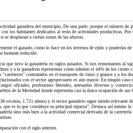
a actividad ganadera del municipio. De una parte, porque el número de pr
 con los habitantes dedicados al resto de actividades productivas. Por 
i se desplazan a ciertas zonas de las afueras.
remente el ganado, como lo hace en los terrenos de ejido y praderías de
si bastante reducido.
ia que tuvo la ganadería en siglos pasados. Si nos remontamos al sig
ultura y a la ganadería representan como mínimo el 44% de los ciento ci
carreteros" contratados en el transporte de vinos y granos y a los du
elacionados con el sector agropecuario es aún mayor. En ningún caso d
cargos oficiales, profesiones liberales, artesanías diversas y comerc
eblos de la Merindad donde representa casi la única ocupación de sus h
8 vecinos, 1.721 almas) y el sector ganadero sigue siendo relevante d
da, que es lo que constituye su principal riqueza". Destaca así mismo l
anadería sino más bien a la actividad comercial derivada de la carrete
harinas.
paración con el siglo anterior.