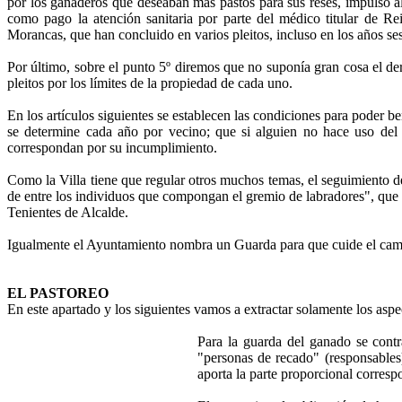
por los ganaderos que deseaban más pastos para sus reses, impulsó 
como pago la atención sanitaria por parte del médico titular de R
Morancas, que han concluido en varios pleitos, incluso en los años se
Por último, sobre el punto 5º diremos que no suponía gran cosa el 
pleitos por los límites de la propiedad de cada uno.
En los artículos siguientes se establecen las condiciones para poder be
se determine cada año por vecino; que si alguien no hace uso del
correspondan por su incumplimiento.
Como la Villa tiene que regular otros muchos temas, el seguimiento 
de entre los individuos que compongan el gremio de labradores", que "
Tenientes de Alcalde.
Igualmente el Ayuntamiento nombra un Guarda para que cuide el campo
EL PASTOREO
En este apartado y los siguientes vamos a extractar solamente los aspe
Para la guarda del ganado se contr
"personas de recado" (responsables
aporta la parte proporcional corresp