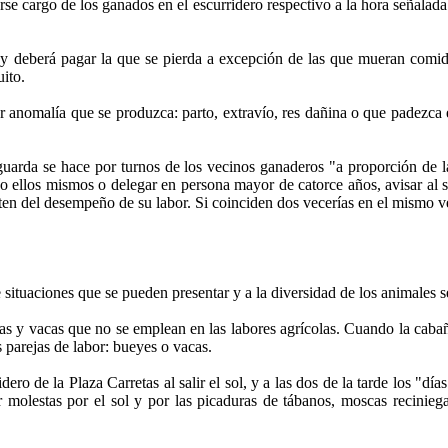
erse cargo de los ganados en el escurridero respectivo a la hora señalada
s y deberá pagar la que se pierda a excepción de las que mueran comid
uito.
er anomalía que se produzca: parto, extravío, res dañina o que padezca
guarda se hace por turnos de los vecinos ganaderos "a proporción de l
o ellos mismos o delegar en persona mayor de catorce años, avisar al si
en del desempeño de su labor. Si coinciden dos vecerías en el mismo ve
e situaciones que se pueden presentar y a la diversidad de los animales s
s y vacas que no se emplean en las labores agrícolas. Cuando la cabaña 
 parejas de labor: bueyes o vacas.
idero de la Plaza Carretas al salir el sol, y a las dos de la tarde los "
olestas por el sol y por las picaduras de tábanos, moscas reciniegas 