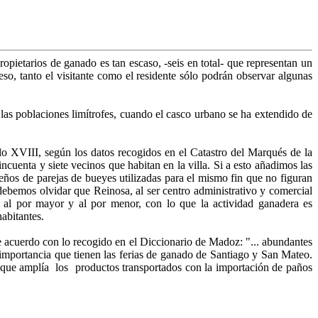
opietarios de ganado es tan escaso, -seis en total- que representan un
eso, tanto el visitante como el residente sólo podrán observar algunas
 las poblaciones limítrofes, cuando el casco urbano se ha extendido de
lo XVIII, según los datos recogidos en el Catastro del Marqués de la
ncuenta y siete vecinos que habitan en la villa. Si a esto añadimos las
eños de parejas de bueyes utilizadas para el mismo fin que no figuran
ebemos olvidar que Reinosa, al ser centro administrativo y comercial
io al por mayor y al por menor, con lo que la actividad ganadera es
abitantes.
e acuerdo con lo recogido en el Diccionario de Madoz: "... abundantes
a importancia que tienen las ferias de ganado de Santiago y San Mateo.
ría que amplía los productos transportados con la importación de paños