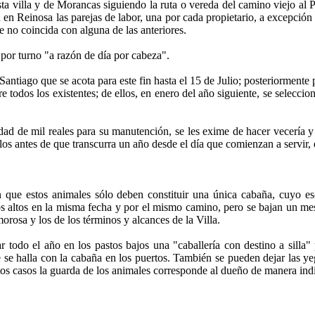
sta villa y de Morancas siguiendo la ruta o vereda del camino viejo al 
en Reinosa las parejas de labor, una por cada propietario, a excepción 
 no coincida con alguna de las anteriores.
por turno "a razón de día por cabeza".
antiago que se acota para este fin hasta el 15 de Julio; posteriormente
 todos los existentes; de ellos, en enero del año siguiente, se seleccio
idad de mil reales para su manutención, se les exime de hacer vecería y
rlos antes de que transcurra un año desde el día que comienzan a servir, 
 que estos animales sólo deben constituir una única cabaña, cuyo es
s altos en la misma fecha y por el mismo camino, pero se bajan un mes
orosa y los de los términos y alcances de la Villa.
 todo el año en los pastos bajos una "caballería con destino a silla"
e se halla con la cabaña en los puertos. También se pueden dejar las ye
tos casos la guarda de los animales corresponde al dueño de manera ind