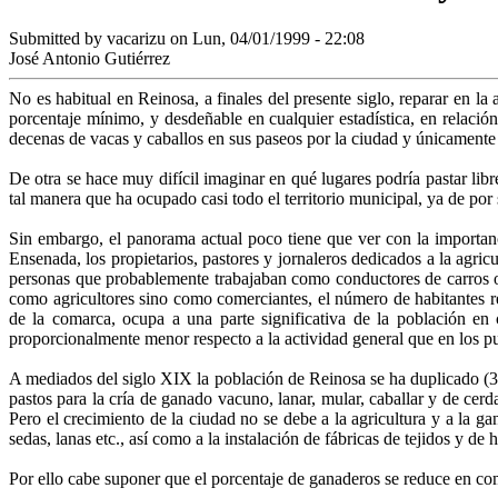
Submitted by
vacarizu
on Lun, 04/01/1999 - 22:08
José Antonio Gutiérrez
No es habitual en Reinosa, a finales del presente siglo, reparar en l
porcentaje mínimo, y desdeñable en cualquier estadística, en relación
decenas de vacas y caballos en sus paseos por la ciudad y únicamente s
De otra se hace muy difícil imaginar en qué lugares podría pastar lib
tal manera que ha ocupado casi todo el territorio municipal, ya de por 
Sin embargo, el panorama actual poco tiene que ver con la importanc
Ensenada, los propietarios, pastores y jornaleros dedicados a la agric
personas que probablemente trabajaban como conductores de carros o "
como agricultores sino como comerciantes, el número de habitantes r
de la comarca, ocupa a una parte significativa de la población en 
proporcionalmente menor respecto a la actividad general que en los pu
A mediados del siglo XIX la población de Reinosa se ha duplicado (33
pastos para la cría de ganado vacuno, lanar, mular, caballar y de cer
Pero el crecimiento de la ciudad no se debe a la agricultura y a la g
sedas, lanas etc., así como a la instalación de fábricas de tejidos y de 
Por ello cabe suponer que el porcentaje de ganaderos se reduce en com