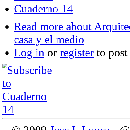
Cuaderno 14
Read more
about Arquite
casa y el medio
Log in
or
register
to pos
© 2009
Jose L Lopez
- @