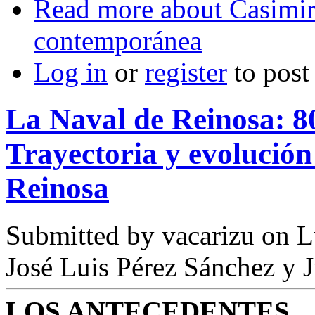
Read more
about Casimir
contemporánea
Log in
or
register
to pos
La Naval de Reinosa: 80
Trayectoria y evolución 
Reinosa
Submitted by
vacarizu
on L
José Luis Pérez Sánchez y
LOS ANTECEDENTES