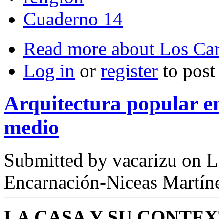
Cuaderno 14
Read more
about Los Car
Log in
or
register
to pos
Arquitectura popular e
medio
Submitted by
vacarizu
on L
Encarnación-Niceas Martín
LA CASA Y SU CONTEX