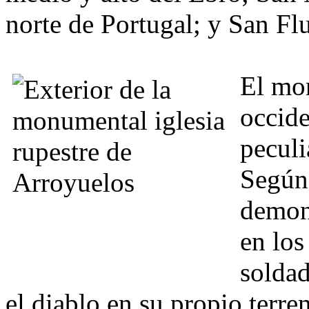
norte de Portugal; y San Fl
El mon
occide
peculi
Según 
demon
en los
soldad
el diablo en su propio terren