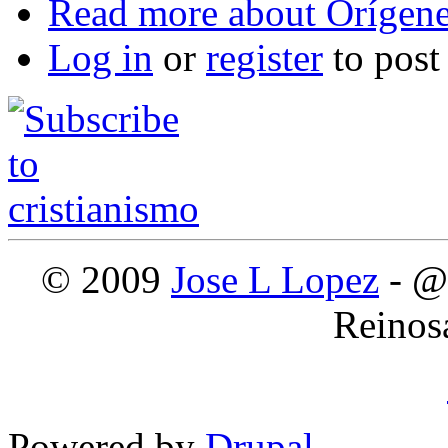
Read more
about Orígene
Log in
or
register
to pos
© 2009
Jose L Lopez
- @
Reinos
Powered by
Drupal