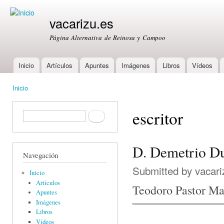
Ski
mai
vacarizu.es
con
Página Alternativa de Reinosa y Campoo
Inicio
Artículos
Apuntes
Imágenes
Libros
Vídeos
Main menu
Inicio
You are here
escritor
Formulario de búsqueda
Buscar
D. Demetrio D
Navegación
Submitted by
vacari
Inicio
Artículos
Teodoro Pastor Ma
Apuntes
Imágenes
Libros
Vídeos