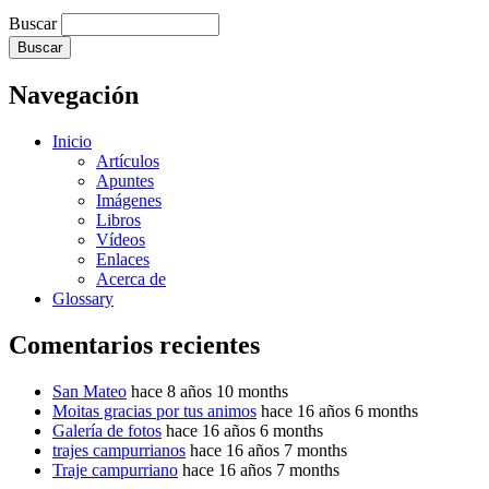
Buscar
Navegación
Inicio
Artículos
Apuntes
Imágenes
Libros
Vídeos
Enlaces
Acerca de
Glossary
Comentarios recientes
San Mateo
hace 8 años 10 months
Moitas gracias por tus animos
hace 16 años 6 months
Galería de fotos
hace 16 años 6 months
trajes campurrianos
hace 16 años 7 months
Traje campurriano
hace 16 años 7 months