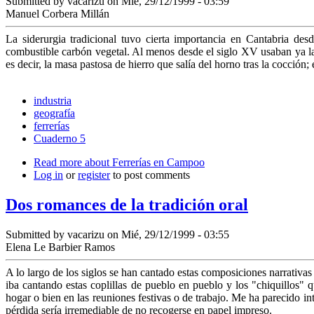
Submitted by
vacarizu
on Mié, 29/12/1999 - 03:59
Manuel Corbera Millán
La siderurgia tradicional tuvo cierta importancia en Cantabria d
combustible carbón vegetal. Al menos desde el siglo XV usaban ya la 
es decir, la masa pastosa de hierro que salía del horno tras la cocción; 
industria
geografía
ferrerías
Cuaderno 5
Read more
about Ferrerías en Campoo
Log in
or
register
to post comments
Dos romances de la tradición oral
Submitted by
vacarizu
on Mié, 29/12/1999 - 03:55
Elena Le Barbier Ramos
A lo largo de los siglos se han cantado estas composiciones narrati
iba cantando estas coplillas de pueblo en pueblo y los "chiquillos" 
hogar o bien en las reuniones festivas o de trabajo. Me ha parecido in
pérdida sería irremediable de no recogerse en papel impreso.