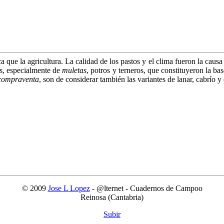
 la agricultura. La calidad de los pastos y el clima fueron la causa pr
es, especialmente de
muletas
, potros y terneros, que constituyeron la b
compraventa
, son de considerar también las variantes de lanar, cabrío y
© 2009
Jose L Lopez
- @lternet - Cuadernos de Campoo
Reinosa (Cantabria)
Subir