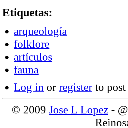
Etiquetas:
arqueología
folklore
artículos
fauna
Log in
or
register
to pos
© 2009
Jose L Lopez
- @
Reinos