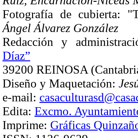
Ruiz, Encarnación-Niceas 
Fotografía de cubierta: "
Ángel Álvarez González
Redacción y administrac
Díaz”
39200 REINOSA (Cantabri
Diseño y Maquetación:
Jes
e-mail:
casaculturasd@casac
Edita:
Excmo. Ayuntamient
Imprime:
Gráficas Quinzañ