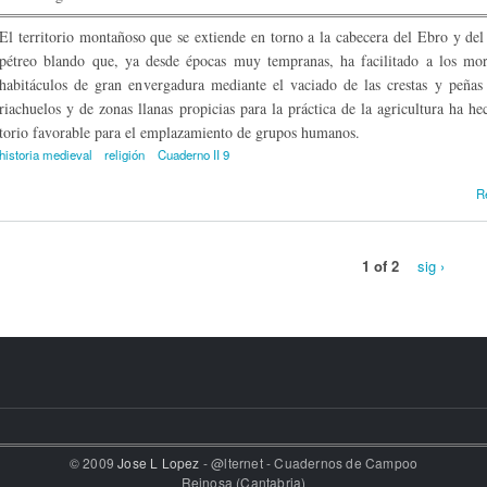
El territorio montañoso que se extiende en torno a la cabecera del Ebro y del 
pétreo blando que, ya desde épocas muy tempranas, ha facilitado a los mora
habitáculos de gran envergadura mediante el vaciado de las crestas y peñas
riachuelos y de zonas llanas propicias para la práctica de la agricultura ha he
torio favorable para el emplazamiento de grupos humanos.
historia medieval
religión
Cuaderno II 9
R
1 of 2
sig ›
© 2009
Jose L Lopez
- @lternet - Cuadernos de Campoo
Reinosa (Cantabria)