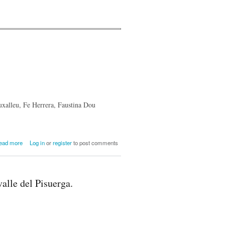
uxalleu, Fe Herrera, Faustina Dou
about Taller de Sueños
ead more
Log in
or
register
to post comments
valle del Pisuerga.