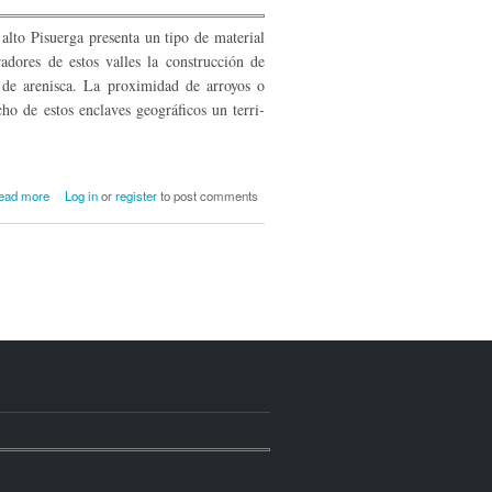
alto Pisuerga presenta un tipo de material
dores de estos valles la cons­trucción de
 de arenisca. La proximidad de arroyos o
cho de estos enclaves geográficos un terri­
about Arquitectura rupestre en la cabecera
ead more
Log in
or
register
to post comments
del Ebro y el alto valle del Pisuerga.
Antigüedad tardía e inicios de la edad
media