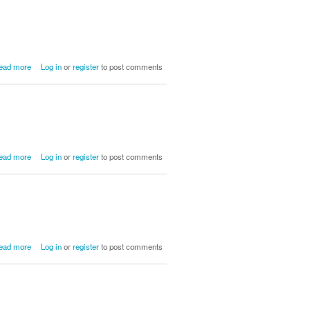
about Mula y Buey
ead more
Log in
or
register
to post comments
about Preparando la vijanera
ead more
Log in
or
register
to post comments
about Belenebro
ead more
Log in
or
register
to post comments