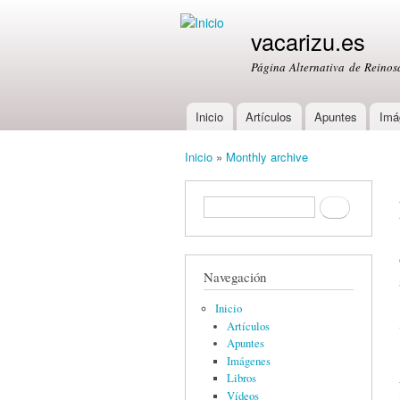
vacarizu.es
Página Alternativa de Reino
Inicio
Artículos
Apuntes
Imá
Main menu
Inicio
»
Monthly archive
You are here
Formulario de búsqueda
Buscar
Navegación
Inicio
Artículos
Apuntes
Imágenes
Libros
Vídeos