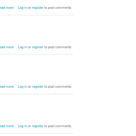
about Avda. Puente Carlos III, casona
ead more
Log in
or
register
to post comments
Cossio
about Pa salir volando
ead more
Log in
or
register
to post comments
about La Casona enledada
ead more
Log in
or
register
to post comments
about Cañonazo navideño
ead more
Log in
or
register
to post comments