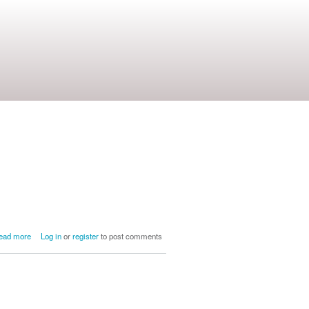
about Gato alienígena
ead more
Log in
or
register
to post comments