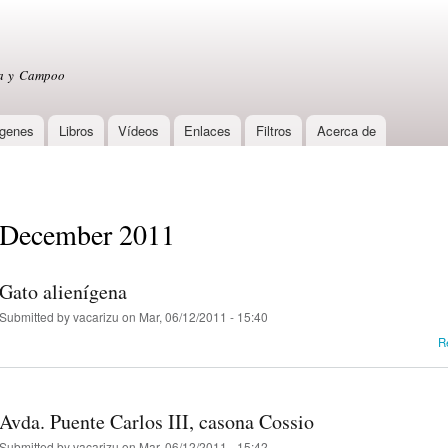
Skip to
main
content
sa y Campoo
genes
Libros
Vídeos
Enlaces
Filtros
Acerca de
December 2011
Gato alienígena
Submitted by
vacarizu
on Mar, 06/12/2011 - 15:40
R
Avda. Puente Carlos III, casona Cossio
Submitted by
vacarizu
on Mar, 06/12/2011 - 15:42