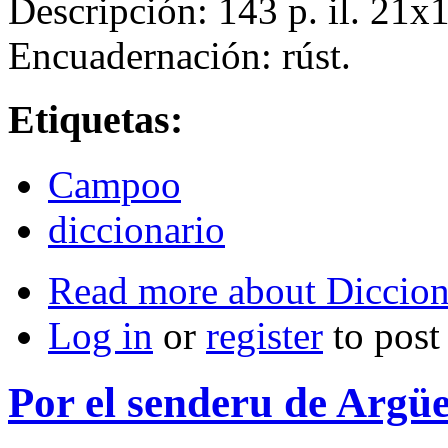
Descripción: 143 p. il. 21
Encuadernación: rúst.
Etiquetas:
Campoo
diccionario
Read more
about Dicciona
Log in
or
register
to pos
Por el senderu de Argü