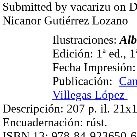
Submitted by
vacarizu
on D
Nicanor Gutiérrez Lozano
Ilustraciones:
Alb
Edición: 1ª ed., 1
Fecha Impresión:
Publicación:
Can
Villegas López
Descripción: 207 p. il. 21
Encuadernación: rúst.
ISBN 13: 978-84-923650-6