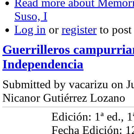
Read more
about Memoria
Suso, I
Log in
or
register
to pos
Guerrilleros campurria
Independencia
Submitted by
vacarizu
on Ju
Nicanor Gutiérrez Lozano
Edición: 1ª ed., 1
Fecha Edición: 1