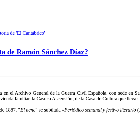
toria de 'El Cantábrico'
dita de Ramón Sánchez Díaz?
 en el Archivo General de la Guerra Civil Española, con sede en Sal
ivienda familiar, la Casuca Ascensión, de la Casa de Cultura que lleva 
 de 1887. "
El nene
" se subtitula «
Periódico semanal y festivo literario
(.