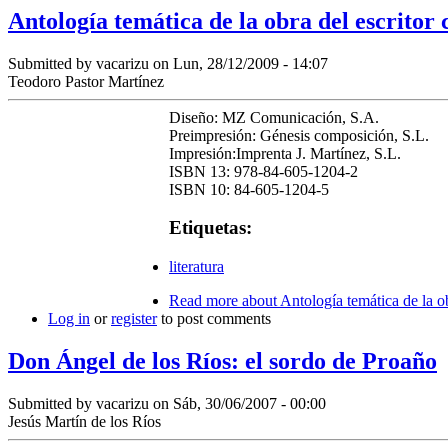
Antología temática de la obra del escrito
Submitted by
vacarizu
on Lun, 28/12/2009 - 14:07
Teodoro Pastor Martínez
Diseño: MZ Comunicación, S.A.
Preimpresión: Génesis composición, S.L.
Impresión:Imprenta J. Martínez, S.L.
ISBN 13: 978-84-605-1204-2
ISBN 10: 84-605-1204-5
Etiquetas:
literatura
Read more
about Antología temática de la 
Log in
or
register
to post comments
Don Ángel de los Ríos: el sordo de Proaño
Submitted by
vacarizu
on Sáb, 30/06/2007 - 00:00
Jesús Martín de los Ríos