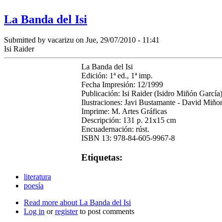
La Banda del Isi
Submitted by
vacarizu
on Jue, 29/07/2010 - 11:41
Isi Raider
La Banda del Isi
Edición: 1ª ed., 1ª imp.
Fecha Impresión: 12/1999
Publicación: Isi Raider (Isidro Miñón García
Ilustraciones: Javi Bustamante - David Miñon
Imprime: M. Artes Gráficas
Descripción: 131 p. 21x15 cm
Encuadernación: rúst.
ISBN 13: 978-84-605-9967-8
Etiquetas:
literatura
poesía
Read more
about La Banda del Isi
Log in
or
register
to post comments