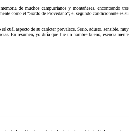
memoria de muchos campurrianos y montañeses, encontrando tres
almente co­mo el "Sordo de Provedaño"; el segundo condicionante es su
sé cuál aspecto de su carácter prevalece. Se­rio, adusto, sensible, muy
ticias. En resumen, yo di­ría que fue un hombre bueno, esencialmente