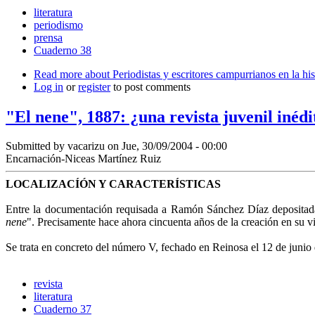
literatura
periodismo
prensa
Cuaderno 38
Read more
about Periodistas y escritores campurrianos en la his
Log in
or
register
to post comments
"El nene", 1887: ¿una revista juvenil iné
Submitted by
vacarizu
on Jue, 30/09/2004 - 00:00
Encarnación-Niceas Martínez Ruiz
LOCALIZACÍÓN Y CARACTERÍSTICAS
Entre la documentación requisada a Ramón Sánchez Díaz depositada
nene
". Precisamente hace ahora cincuenta años de la creación en su v
Se trata en concreto del número V, fechado en Reinosa el 12 de junio
revista
literatura
Cuaderno 37