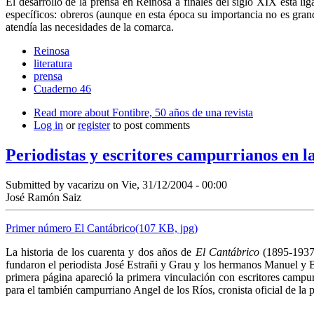
El desarrollo de la prensa en Reinosa a finales del siglo XIX está lig
espe­cíficos: obreros (aunque en esta época su importancia no es gra
atendía las necesidades de la comarca.
Reinosa
literatura
prensa
Cuaderno 46
Read more
about Fontibre, 50 años de una revista
Log in
or
register
to post comments
Periodistas y escritores campurrianos en la
Submitted by
vacarizu
on Vie, 31/12/2004 - 00:00
José Ramón Saiz
Primer número El Cantábrico(107 KB, jpg)
La historia de los cuarenta y dos años de
El Cantábrico
(1895-1937) 
fundaron el periodista José Estrañi y Grau y los hermanos Manuel y 
primera página apareció la primera vinculación con escritores campu
para el también campurriano Angel de los Ríos, cronista oficial de la 