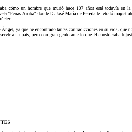
taba cómo un hombre que murió hace 107 años está todavía en la 
ovela "Peñas Arri­ba" donde D. José María de Pereda le retrató magistr
rácter.
de Ángel, ya que he encontrado tantas contradicciones en su vida, que no 
ervir a su país, pero con gran genio ante lo que él consideraba injus
NTES