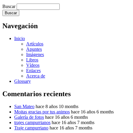
Buscar
Navegación
Inicio
Artículos
Apuntes
Imágenes
Libros
Vídeos
Enlaces
Acerca de
Glossary
Comentarios recientes
San Mateo
hace 8 años 10 months
Moitas gracias por tus animos
hace 16 años 6 months
Galería de fotos
hace 16 años 6 months
trajes campurrianos
hace 16 años 7 months
Traje campurriano
hace 16 años 7 months