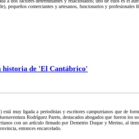
ada a dos factores determinantes y relacionados; uno de ellos es el aume
nde), pequeños comerciantes y artesanos, funcionarios y profesionales l
 historia de 'El Cantábrico'
está muy ligada a periodistas y escritores campurrianos que de forma 
Buenaventura Rodríguez Parets, destacados abogados que fueron los soci
rrianos con un artículo firmado por Demetrio Duque y Merino, al tiempo
provincia, entonces encarcelado.