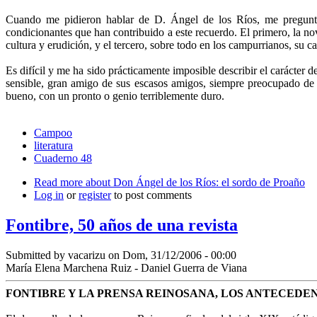
Cuando me pidieron hablar de D. Ángel de los Ríos, me pregun
condicionantes que han contribuido a este recuerdo. El primero, la n
cultura y erudición, y el tercero, sobre todo en los campurrianos, su ca
Es difícil y me ha sido prácticamente imposible describir el carácter 
sensible, gran amigo de sus escasos amigos, siempre preocupado de s
bueno, con un pronto o genio terriblemente duro.
Campoo
literatura
Cuaderno 48
Read more
about Don Ángel de los Ríos: el sordo de Proaño
Log in
or
register
to post comments
Fontibre, 50 años de una revista
Submitted by
vacarizu
on Dom, 31/12/2006 - 00:00
María Elena Marchena Ruiz - Daniel Guerra de Viana
FONTIBRE
Y LA PRENSA REINOSANA, LOS ANTECEDE