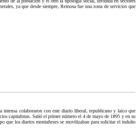
nto de la población y el otro la tipología social, dividida en sectores
iberales, ya que desde siempre, Reinosa fue una zona de servicios que
intensa colaboraron con este diario liberal, republicano y laico que
os capitalistas. Salió el primer número el 4 de mayo de 1895 y en su
 que los diarios montañeses se movilizaban para solicitar el indulto