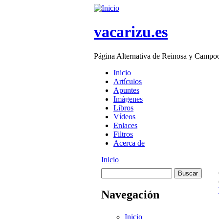
Skip to main content
vacarizu.es
Página Alternativa de Reinosa y Campo
Inicio
Artículos
Main menu
Apuntes
Imágenes
Libros
Vídeos
Enlaces
Filtros
Acerca de
Inicio
You are here
Buscar
Formulario de
Navegación
búsqueda
Inicio