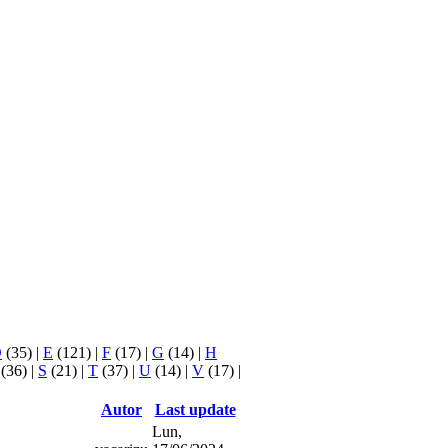
D
(35)
|
E
(121)
|
F
(17)
|
G
(14)
|
H
(36)
|
S
(21)
|
T
(37)
|
U
(14)
|
V
(17)
|
Autor
Last update
Lun,