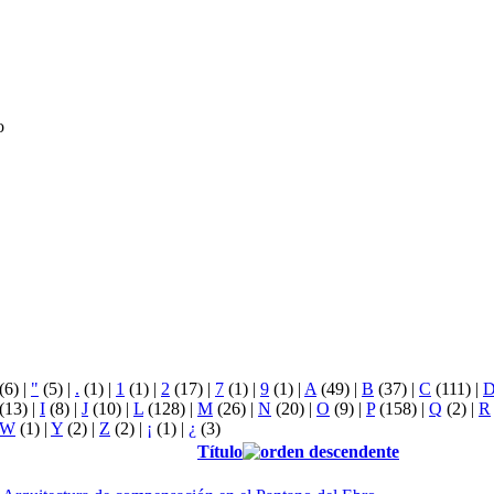
o
(6)
|
"
(5)
|
.
(1)
|
1
(1)
|
2
(17)
|
7
(1)
|
9
(1)
|
A
(49)
|
B
(37)
|
C
(111)
|
(13)
|
I
(8)
|
J
(10)
|
L
(128)
|
M
(26)
|
N
(20)
|
O
(9)
|
P
(158)
|
Q
(2)
|
R
W
(1)
|
Y
(2)
|
Z
(2)
|
¡
(1)
|
¿
(3)
Título