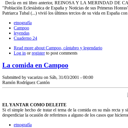
Decía en mi libro anterior, REINOSA Y LA MERINDAD DE CAMPOO, q
"Población Eclesiástica de España y Noticias de sus Primeras Honras"
Patriarca Tubal (...) vivió los últimos tercios de su vida en España c
etnografía
Campoo
leyendas
Cuaderno 24
Read more
about Campoo, cántabro y legendario
Log in
or
register
to post comments
La comida en Campoo
Submitted by
vacarizu
on Sáb, 31/03/2001 - 00:00
Ramón Rodríguez Cantón
EL YANTAR COMO DELEITE
Si el simple hecho de tratar el tema de la comida en su más recta y
desperdiciar la ocasión de referirnos a alguno de los casos que hicier
etnografía