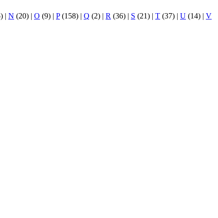
6)
|
N
(20)
|
O
(9)
|
P
(158)
|
Q
(2)
|
R
(36)
|
S
(21)
|
T
(37)
|
U
(14)
|
V