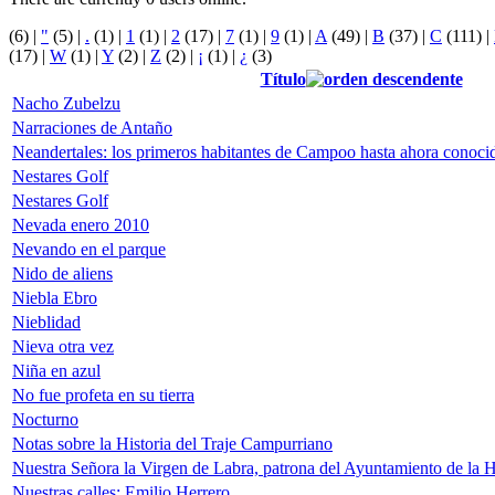
(6)
|
"
(5)
|
.
(1)
|
1
(1)
|
2
(17)
|
7
(1)
|
9
(1)
|
A
(49)
|
B
(37)
|
C
(111)
|
(17)
|
W
(1)
|
Y
(2)
|
Z
(2)
|
¡
(1)
|
¿
(3)
Título
Nacho Zubelzu
Narraciones de Antaño
Neandertales: los primeros habitantes de Campoo hasta ahora conoci
Nestares Golf
Nestares Golf
Nevada enero 2010
Nevando en el parque
Nido de aliens
Niebla Ebro
Nieblidad
Nieva otra vez
Niña en azul
No fue profeta en su tierra
Nocturno
Notas sobre la Historia del Traje Campurriano
Nuestra Señora la Virgen de Labra, patrona del Ayuntamiento de l
Nuestras calles: Emilio Herrero