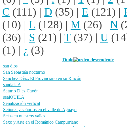
C
(111)
|
D
(35)
|
E
(121)
|
(10)
|
L
(128)
|
M
(26)
|
N
(
(36)
|
S
(21)
|
T
(37)
|
U
(14
(1)
|
¿
(3)
Título
san dios
San Sebastián nocturno
Sánchez Díaz: El Provinciano en su Rincón
sandaLIA
Saturio Díez Cayón
sealQUILA
Señalización vertical
Señores y señoríos en el valle de Aguayo
Setas en nuestros valles
Sexo y Arte en el Románico Campurriano