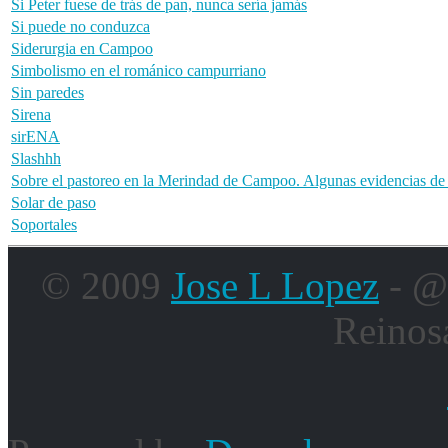
Si Peter fuese de trás de pan, nunca sería jamás
Si puede no conduzca
Siderurgia en Campoo
Simbolismo en el románico campurriano
Sin paredes
Sirena
sirENA
Slashhh
Sobre el pastoreo en la Merindad de Campoo. Algunas evidencias de l
Solar de paso
Soportales
© 2009
Jose L Lopez
- @
Reinos