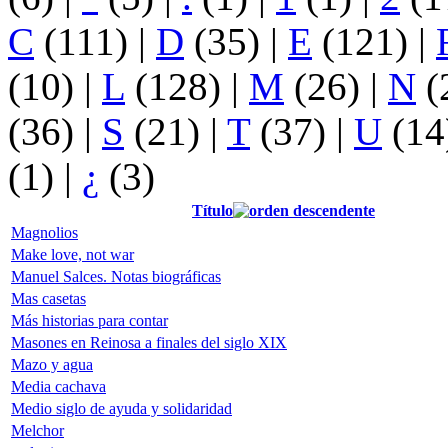
C
(111)
|
D
(35)
|
E
(121)
|
(10)
|
L
(128)
|
M
(26)
|
N
(
(36)
|
S
(21)
|
T
(37)
|
U
(14
(1)
|
¿
(3)
Título
Magnolios
Make love, not war
Manuel Salces. Notas biográficas
Mas casetas
Más historias para contar
Masones en Reinosa a finales del siglo XIX
Mazo y agua
Media cachava
Medio siglo de ayuda y solidaridad
Melchor