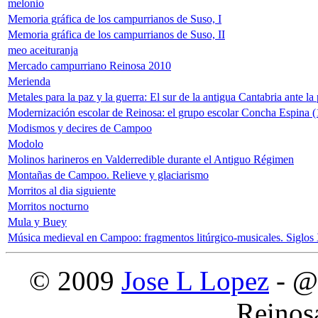
melonio
Memoria gráfica de los campurrianos de Suso, I
Memoria gráfica de los campurrianos de Suso, II
meo aceituranja
Mercado campurriano Reinosa 2010
Merienda
Metales para la paz y la guerra: El sur de la antigua Cantabria ante l
Modernización escolar de Reinosa: el grupo escolar Concha Espina 
Modismos y decires de Campoo
Modolo
Molinos harineros en Valderredible durante el Antiguo Régimen
Montañas de Campoo. Relieve y glaciarismo
Morritos al dia siguiente
Morritos nocturno
Mula y Buey
Música medieval en Campoo: fragmentos litúrgico-musicales. Siglos
© 2009
Jose L Lopez
- @
Reinos