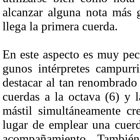
alcanzar alguna nota más 
llega la primera cuerda.
En este aspecto es muy pecu
gunos intérpretes campur
des­tacar al tan renombrad
cuer­das a la octava (6) y 
mástil si­multáneamente c
lugar de em­plear una cuer
acompañamien­to. Tambié