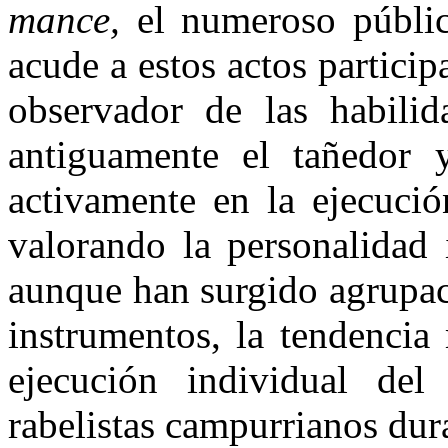
mance,
el numeroso públic
acu­de a estos actos partic
ob­servador de las habilid
antigua­mente el tañedor 
activamente en la ejecuci
valorando la per­sonalidad
aunque han surgido agrupaci
instrumentos, la ten­dencia
ejecución individual del
rabelistas campurrianos dura