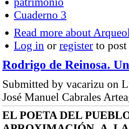
patrimonio
Cuaderno 3
Read more
about Arqueol
Log in
or
register
to pos
Rodrigo de Reinosa. Un
Submitted by
vacarizu
on L
José Manuel Cabrales Arte
EL POETA DEL PUEBLO
APROXIMACIÓN A LA