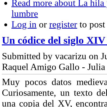
Read more
about La hila y
lumbre
Log in
or
register
to pos
Un códice del siglo XIV
Submitted by
vacarizu
on Ju
Raquel Amigo Gallo - Juli
Muy pocos datos medievale
Curiosamente, un texto de
una copia del XV, encontr