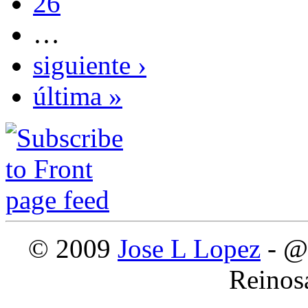
26
…
siguiente ›
última »
© 2009
Jose L Lopez
- @
Reinos