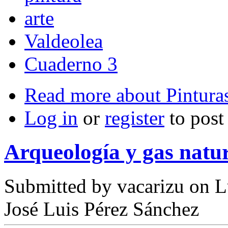
arte
Valdeolea
Cuaderno 3
Read more
about Pintura
Log in
or
register
to pos
Arqueología y gas nat
Submitted by
vacarizu
on L
José Luis Pérez Sánchez