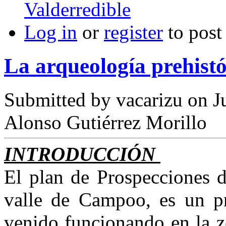
Valderredible
Log in
or
register
to pos
La arqueología prehistó
Submitted by
vacarizu
on Ju
Alonso Gutiérrez Morillo
INTRODUCCIÓN
El plan de Prospecciones d
valle de Campoo, es un pr
venido funcionando en la zo