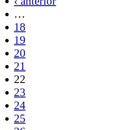
‹ anterior
…
18
19
20
21
22
23
24
25